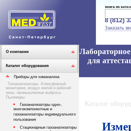
поиск по катал
8 (812) 
Заказать зв
Лабораторное 
О компании
для аттеста
Каталог оборудования
Приборы для химанализа
Газоанализаторы. Атмосферный
мониторинг, воздух жилой и рабочей
зоны, промышленные выбросы.
Пылемеры
Каталог обору
Газоанализаторы одно-,
многокомпонентные и
газоанализаторы индивидуального
пользования
Изме
Стационарные газоанализаторы