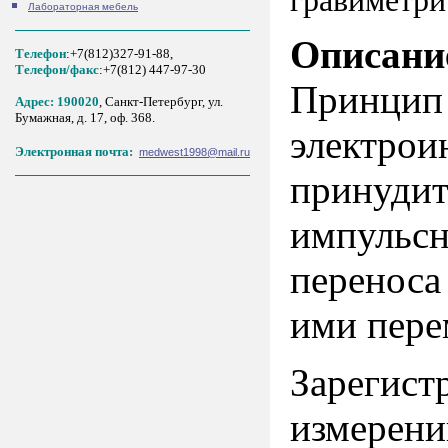
гравиметри
Лабораторная мебель
Описани
Телефон
:+7(812)327-91-88,
Tелефон/факс
:+7(812) 447-97-30
Принци
Адрес: 190020
, Санкт-Петербург, ул.
Бумажная, д. 17, оф. 368.
электро
Электронная почта:
medwest1998@mail.ru
принудит
импульс
переноса
ими пере
Зарегис
измерени