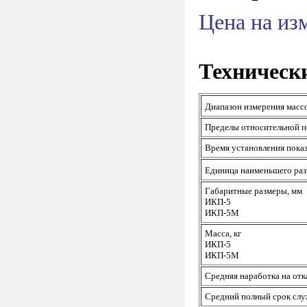
Цена на из
Техническ
Диапазон измерения масс
Пределы относительной п
Время установления показ
Единица наименьшего раз
Габаритные размеры, мм
ИКП-5
ИКП-5М
Масса, кг
ИКП-5
ИКП-5М
Средняя наработка на отка
Средний полный срок слу