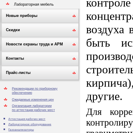
контро
Лабораторная мебель
концент
Новые приборы
воздуха 
Скидки
быть ис
Новости охраны труда и АРМ
произво
Контакты
строите
Прайс-листы
кирпича)
Рекомендации по приборному
другие.
обеспечению
Ожидаемые изменения цен
Организация лаборатории
Для корре
по аттестации рабочих мест
контролир
Аттестация рабочих мест
Лабораторное оборудование
Газоанализаторы