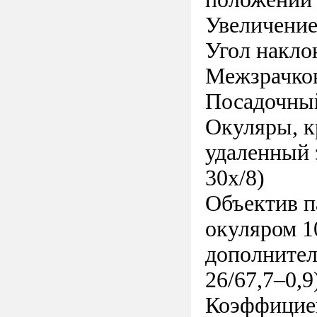
Увеличение 
Угол накло
Межзрачков
Посадочный
Окуляры, к
удаленный з
30x/8)
Объектив п
окуляром 1
дополнител
26/67,7–0,9
Коэффициен