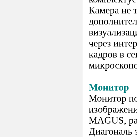
Камера не 
дополнител
визуализац
через инте
кадров в с
микроскопо
Монитор
Монитор по
изображени
MAGUS, ра
Диагональ 