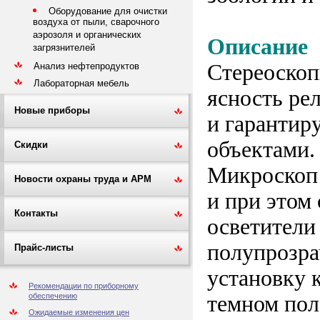
Оборудование для очистки
воздуха от пыли, сварочного
аэрозоля и органических
Описание
загрязнителей
Стереоскоп
Анализ нефтепродуктов
Лабораторная мебель
ясность ре
Новые приборы
и гарантир
объектами.
Скидки
Микроскоп 
Новости охраны труда и АРМ
и при этом
Контакты
осветители
полупрозра
Прайс-листы
установку 
Рекомендации по приборному
темном пол
обеспечению
Ожидаемые изменения цен