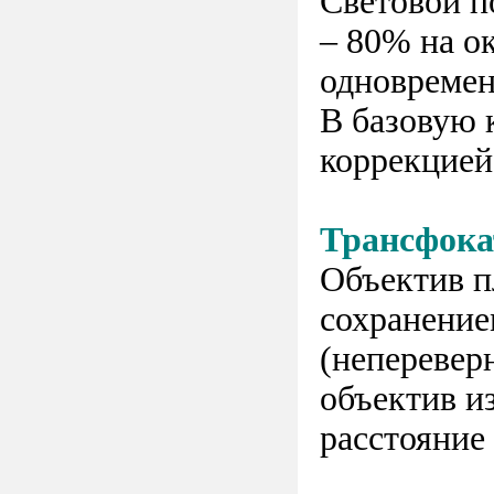
Световой п
– 80% на о
одновремен
В базовую 
коррекцией
Трансфока
Объектив пл
сохранение
(неперевер
объектив и
расстояние