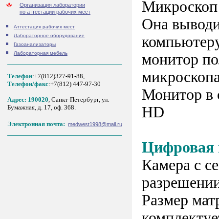
Микроскоп
Организация лаборатории
по аттестации рабочих мест
Она выводи
Аттестация рабочих мест
Лабораторное оборудование
компьютеру
Газоанализаторы
Лабораторная мебель
монитор по
микроскопа
Телефон
:+7(812)327-91-88,
Tелефон/факс
:+7(812) 447-97-30
Монитор в 
Адрес: 190020
, Санкт-Петербург, ул.
HD
Бумажная, д. 17, оф. 368.
Электронная почта:
medwest1998@mail.ru
Цифровая 
Камера с с
разрешении
Размер мат
комплектуе