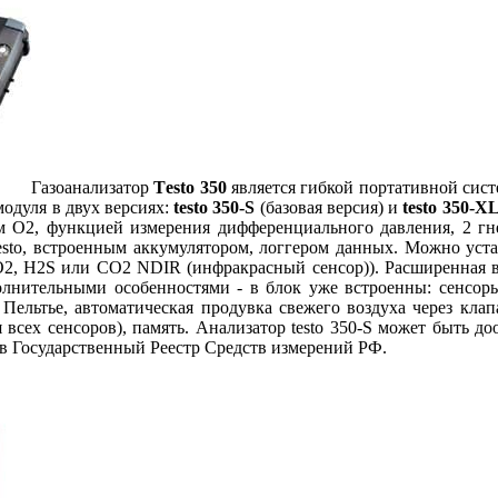
Газоанализатор
Тesto 350
является гибкой портативной сист
одуля в двух версиях:
testo 350-S
(базовая версия) и
testo 350-X
м O2, функцией измерения дифференциального давления, 2 гне
sto, встроенным аккумулятором, логгером данных. Можно уст
2, H2S или CO2 NDIR (инфракрасный сенсор)). Расширенная ве
ополнительными особенностями - в блок уже встроенны: сенсо
Пельтье, автоматическая продувка свежего воздуха через кла
я всех сенсоров), память. Анализатор testo 350-S может быть 
в Государственный Реестр Средств измерений РФ.