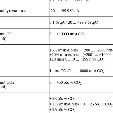
ий утечки газа
-20 ... +99.9 % qA
0.1 % qA (-20 ... +99.9 % qA)
ений СО
0 ... +10000 ппм CO
кий)
±5% от изм. знач. (+200 ... +2000 пп
±10% от изм. знач.
(+2001 ... +10000
±10
ппм
CO (0 ... +199
ппм
CO)
1 ппм CO (0 ... +10000 ппм CO)
ений СО2
0 ... +50 об. % CO
2
кий)
±0.3 об. % CO
2
+ 1% от изм. знач. (0 ... 25 об. % CO
2
±0.5 об. % CO
2