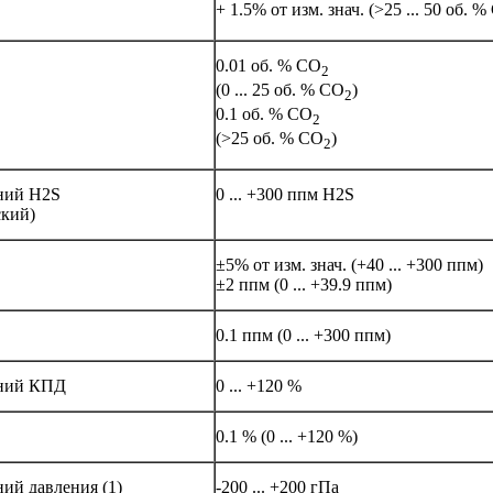
+ 1.5% от изм. знач. (>25 ... 50 об. 
0.01 об. % CO
2
(0 ... 25 об. % CO
)
2
0.1 об. % CO
2
(>25 об. % CO
)
2
ний H2S
0 ... +300 ппм H2S
ский)
±5% от изм. знач. (+40 ... +300 ппм)
±2 ппм (0 ... +39.9 ппм)
0.1 ппм (0 ... +300 ппм)
ений КПД
0 ... +120 %
0.1 % (0 ... +120 %)
ий давления (1)
-200 ... +200 гПа