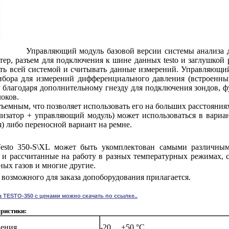
Управляющий модуль базовой версии системы анализа д
ер, разъем для подключения к шине данных testo и заглушкой
ть всей системой и считывать данные измерений. Управляющий 
ибора для измерений дифференциального давления (встроенный
 благодаря дополнительному гнезду для подключения зондов, 
оков.
съемным, что позволяет использовать его на больших расстояния
лизатор + управляющий модуль) может использоваться в вариа
) либо переносной вариант на ремне.
Тesto 350-S\XL может быть укомплектован самыми различн
 и рассчитанные на работу в разных температурных режимах, 
ных газов и многие другие.
возможного для заказа допоборудования прилагается.
 TESTO-350 с ценами можно скачать по ссылке..
ристики:
нения
-20 ... +50 °C