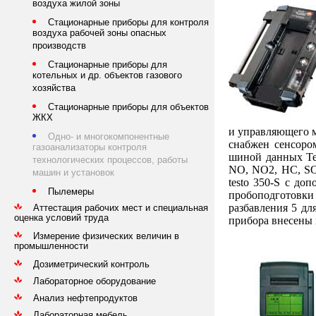
воздуха жилой зоны
Стационарные приборы для контроля
воздуха рабочей зоны опасных
производств
Стационарные приборы для
котельных и др. объектов газового
хозяйства
Стационарные приборы для объектов
ЖКХ
и управляющего м
Одно- и многокомпонентные
снабжен сенсоро
газоанализаторы контроля
шиной данных Te
технологических процессов, работы
NO, NO2, HC, SO
машин и установок
testo 350-S с д
Пылемеры
пробоподготовки 
разбавления 5 дл
Аттестация рабочих мест и специальная
оценка условий труда
прибора внесены 
Измерение физических величин в
промышленности
Дозиметрический контроль
Лабораторное оборудование
Анализ нефтепродуктов
Лабораторная мебель