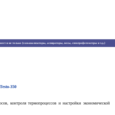
ест и не только (газоанализаторы, аспираторы, весы, спектрофотометры и т.д.)
esto-350
сов, контроля термопроцессов и настройки экономической