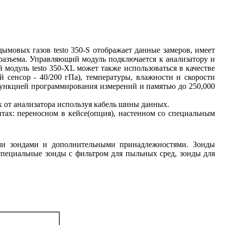
ымовых газов testo 350-S
отображает
данные замеров, имеет
 разъема. Управляющий модуль подключается к анализатору и
модуль testo 350-XL может также использоваться в качестве
 сенсор - 40/200 гПа), температуры, влажности и скорости
функцией программирования измерений и памятью до 250,000
х от анализатора используя кабель шины данных.
нтах: переносном в кейсе(опция), настенном со специальным
ыми зондами и дополнительными принадлежностями. Зонды
специальные зонды с фильтром для пыльных сред, зонды для