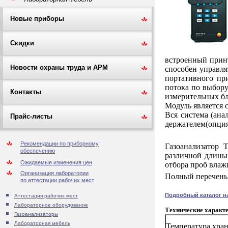
Новые приборы
Скидки
встроенный принт
Новости охраны труда и АРМ
способен управля
портативного пр
потока по выбору
Контакты
измерительных бл
Модуль является 
Вся система (ана
Прайс-листы
держателем(опция
Рекомендации по приборному
Газоанализатор 
обеспечению
различной длины
Ожидаемые изменения цен
отбора проб влаж
Организация лаборатории
Полный перечень 
по аттестации рабочих мест
Подробный каталог на
Аттестация рабочих мест
Лабораторное оборудование
Технические характе
Газоанализаторы
Лабораторная мебель
Температура хра