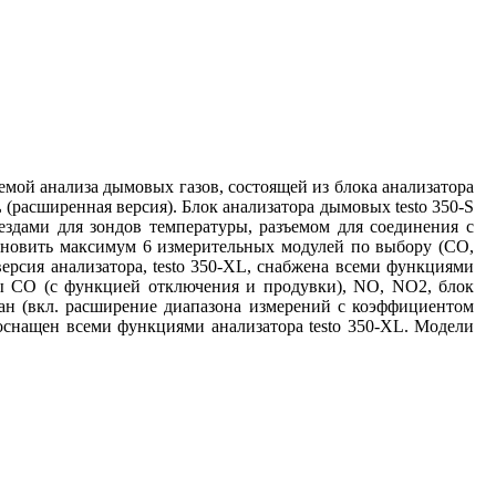
емой анализа дымовых газов, состоящей из блока анализатора
L
(расширенная версия). Блок анализатора дымовых testo 350-S
здами для зондов температуры, разъемом для соединения с
ановить максимум 6 измерительных модулей по выбору (CO,
рсия анализатора, testo 350-XL, снабжена всеми функциями
ры CO (с функцией отключения и продувки), NO, NO2, блок
пан (вкл. расширение диапазона измерений с коэффициентом
дооснащен всеми функциями анализатора testo 350-XL. Модели