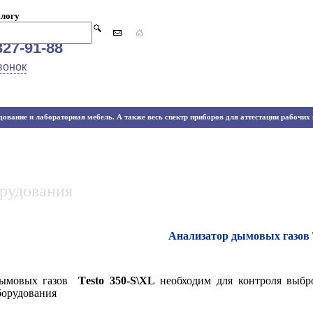
алогу
327-91-88
вонок
ование и лабораторная мебель. А также весь спектр приборов для аттестации рабочих м
орудования
Анализатор дымовых газов T
 дымовых газов
Тesto 350-S\XL
необходим для контроля выбро
борудования