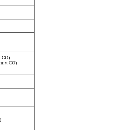
м CO)
ппм
CO)
)