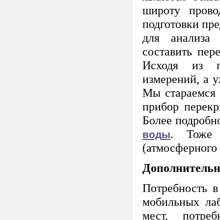
широту прово
подготовки пр
для анализа 
составить пер
Исходя из п
измерений, а у
Мы стараемся 
прибор перекр
Более подроб
. Тоже 
вод
ы
(атмосферного 
Дополнительн
Потребность в
мобильных лаб
мест, потре