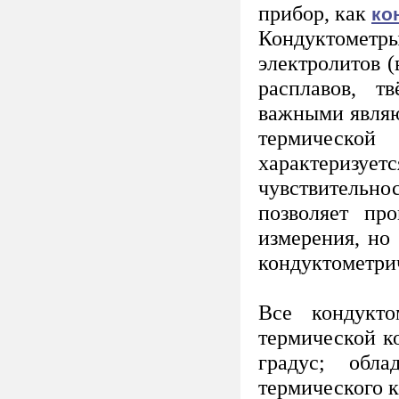
прибор, как
ко
Кондуктометр
электролитов 
расплавов, 
важными являю
термическо
характеризуетс
чувствительн
позволяет пр
измерения, но
кондуктометри
Все кондукт
термической к
градус; обл
термического 