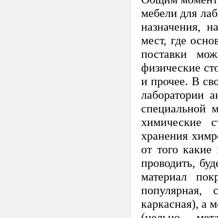
мебели для ла
назначения, н
мест, где осно
поставки мож
физические ст
и прочее. В с
лаборатории а
специальной м
химические 
хранения химр
от того какие
проводить, бу
материал пок
популярная, 
каркасная), а
(цельно - мет