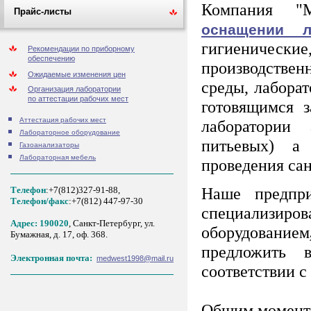
Компания "М
Прайс-листы
оснащении л
гигиеническ
Рекомендации по приборному
обеспечению
производстве
Ожидаемые изменения цен
среды, лаборат
Организация лаборатории
по аттестации рабочих мест
готовящимся з
Аттестация рабочих мест
лаборатории 
Лабораторное оборудование
питьевых) а
Газоанализаторы
Лабораторная мебель
проведения са
Наше предпри
Телефон
:+7(812)327-91-88,
Tелефон/факс
:+7(812) 447-97-30
специализ
Адрес: 190020
, Санкт-Петербург, ул.
оборудованием
Бумажная, д. 17, оф. 368.
предложить 
Электронная почта:
medwest1998@mail.ru
соответствии с
Общим моменто