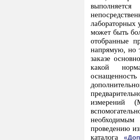
выполняет
непосредствен
лабораторных 
может быть бо
отобранные пр
напрямую, но 
заказе основн
какой норм
оснащеннос
дополнительно
предварител
измерений 
вспомогател
необходимым 
проведению из
каталога
«Доп