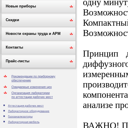
одну минут
Новые приборы
Возможност
Компактный 
Скидки
Возможност
Новости охраны труда и АРМ
Контакты
Принцип д
диффузног
Прайс-листы
измеренны
Рекомендации по приборному
обеспечению
производит
Ожидаемые изменения цен
компонента
Организация лаборатории
по аттестации рабочих мест
анализе пр
Аттестация рабочих мест
Лабораторное оборудование
Газоанализаторы
Лабораторная мебель
ВАЖНО! Пер