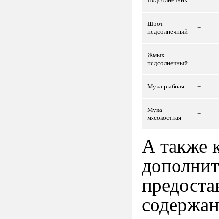
Подсолнечник
+
Шрот
+
подсолнечный
Жмых
+
подсолнечный
Мука рыбная
+
Мука
+
мясокостная
А также 
дополнит
предоста
содержан