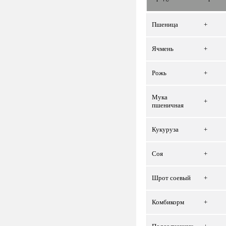
Пшеница
+
Ячмень
+
Рожь
+
Мука
+
пшеничная
Кукуруза
+
Соя
+
Шрот соевый
+
Комбикорм
+