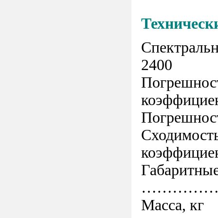
Техническ
Спектр
2400
Погрешност
коэффиц
Погрешн
Сходимость
коэффиц
Габаритные
……………
Масса, кг