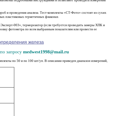
 снабжены подробными инструкциями и позволяют проводить измерения
роб и проведения анализа. Тест-комплекты «СТ-Фото» состоят из сухих
чных пластиковых герметичных флаконах
«Эксперт-003», термореактор (если требуется проводить замеры ХПК и
ировку фотометра по всем выбранным показателям или провести ее
 определения железа
 по запросу
medwest1998@mail.ru
лекты по 50 и по 100 шт/уп. В описании приведен диапазон измерений,