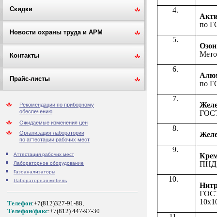
Скидки
Акти
по Г
Новости охраны труда и АРМ
Озон
Мето
Контакты
Алю
Прайс-листы
по Г
Желе
Рекомендации по приборному
обеспечению
ГОСТ
Ожидаемые изменения цен
Организация лаборатории
Желез
по аттестации рабочих мест
Кре
Аттестация рабочих мест
ПНД Ф
Лабораторное оборудование
Газоанализаторы
Лабораторная мебель
Нит
ГОСТ
10х1
Телефон
:+7(812)327-91-88,
Tелефон/факс
:+7(812) 447-97-30