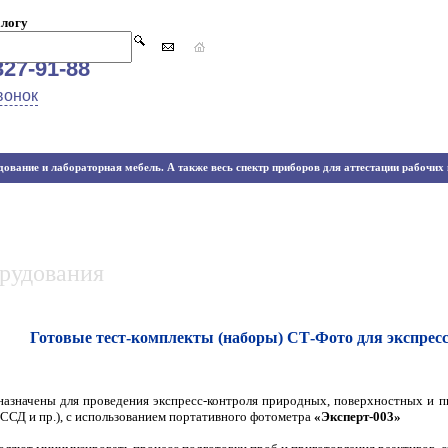
алогу
327-91-88
вонок
ование и лабораторная мебель. А также весь спектр приборов для аттестации рабочих м
орудования
Готовые тест-комплекты (наборы) СТ-Фото для экспресс
назначены для проведения экспресс-контроля природных, поверхностных и 
ССД и пр.), с использованием портативного фотометра
«Эксперт-003»