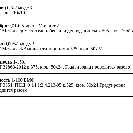
рид
0,3-2 мг/дм3
, кюв. 10х10
ебро
0,01-0,5 мг/л Уточнять!
W
Метод с диметиламинобензили денроданином к.505, кюв. 30х2
ол
0,005-1 мг/дм3
W
Метод с 4-Аминоантипирином к.525, кюв. 50х24
ность
1-150.
 31868-2012 к.375, кюв. 50х24. Градуировка проводится разово!
ность
1-100 ЕМФ
 3351, ПНД Ф 14.1:2:4.213-05 к.525, кюв. 50х24 Градуировка
одится разово!