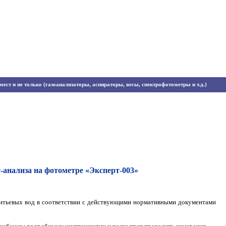
ест и не только (газоанализаторы, аспираторы, весы, спектрофотометры и т.д.)
-анализа на фотометре «Эксперт-003»
питьевых вод в соответствии с действующими нормативными документами