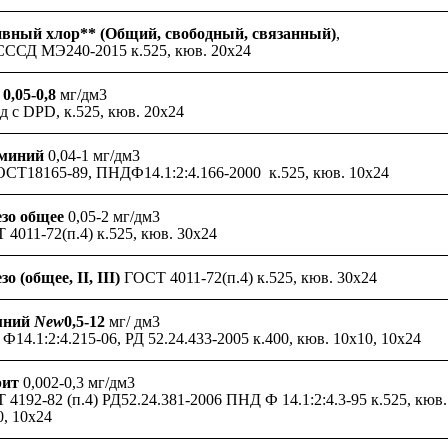
вный хлор** (
Общий, свободный, связанный)
,
СССД МЭ240-2015 к.525, кюв. 20х24
 0,05-0,8
мг/дм3
д с DPD, к.525, кюв. 20х24
миний
0,04-1 мг/дм3
ОСТ18165-89, ПНДФ14.1:2:4.166-2000 к.525, кюв. 10х24
зо общее
0,05-2 мг/дм3
 4011-72(п.4) к.525, кюв. 30х24
о (общее, II, III)
ГОСТ 4011-72(п.4) к.525, кюв. 30х24
мний
New
0,5-12
мг/ дм3
14.1:2:4.215-06, РД 52.24.433-2005 к.400, кюв. 10х10, 10х24
рит
0,002-0,3 мг/дм3
 4192-82 (п.4) РД52.24.381-2006 ПНД Ф 14.1:2:4.3-95 к.525, кюв.
0, 10х24