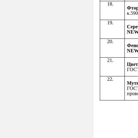
Фто
к.590
Cер
NE
Фен
NE
Цвет
ГОСТ
Мут
ГОСТ
пров