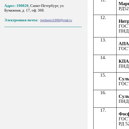
Мар
Адрес: 190020
, Санкт-Петербург, ул.
РД52
Бумажная, д. 17, оф. 368.
Электронная почта:
medwest1998@mail.ru
Нит
ГОСТ
ПНД Ф
АП
ГОСТ
КП
ПНДФ
Сул
ГОСТ
Сул
ПНДФ
Фос
ГОСТ
РД 52