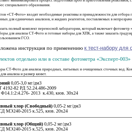
оляют минимизировать процесс подготовки проб и приготовления реактивов,
бес специального образования.
ктов «СТ-Фото» входят необходимые реактивы и принадлежности для отбора п
нных для единичных анализов, и жидких реагентов, поставляемых в непрозра
азать полный комплект переносной лаборатории, который включает фотометр 
боры для анализа СТ-Фото и готовые наборы для ХПК, а также заказать граду
пользованием ГСО.
ыложена инструкция по применению
к тест-набору для
плектов отдельно или в составе фотометра «Эксперт-003»
ры СТ-Фото для анализа природных, питьевых и очищенных сточных вод. Комп
для анализа и размер кювет.
оний
0,05-3,0 мг/дм3
 4192-82 РД 52.24.486-2009
Ф14.1:2:4.276- 2013 к.430, кюв. 30х24
вный хлор (Свободный)
0,05-2 мг/дм3
Д МЭ240-2015 к.525, кюв. 20х24
вный хлор (Общий)
0,05-2 мг/дм3
Д МЭ240-2015 к.525, кюв. 20х24