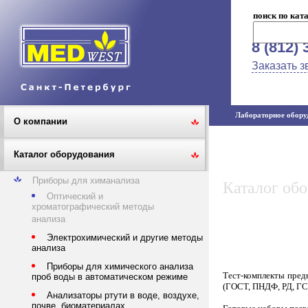
поиск по кат
8 (812) 
Заказать з
Лабораторное оборуд
О компании
Каталог оборудования
Приборы для химанализа
Каталог об
Оптический и
хроматографический методы
анализа
Электрохимический и другие методы
анализа
Приборы для химического анализа
Тест-комплекты пред
проб воды в автоматическом режиме
(ГОСТ, ПНДФ, РД, ГС
Анализаторы ртути в воде, воздухе,
почве, биоматериалах