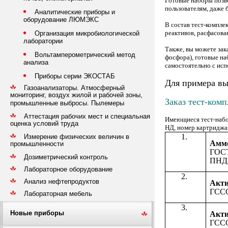
Готовые наборы позв
пользователям, даже 
Аналитические приборы и
оборудование ЛЮМЭКС
В состав тест-компле
реактивов, расфасова
Организация микробиологической
лаборатории
Также, вы можете зак
Вольтамперометрический метод
фосфора), готовые на
анализа
самостоятельно с ис
Приборы серии ЭКОСТАБ
Для примера в
Газоанализаторы. Атмосферный
мониторинг, воздух жилой и рабочей зоны,
Заказ тест-ком
промышленные выбросы. Пылемеры
Аттестация рабочих мест и специальная
Имеющиеся тест-набо
оценка условий труда
НД, номер картриджа 
Измерение физических величин в
Амм
промышленности
ГОСТ
Дозиметрический контроль
ПНД 
Лабораторное оборудование
Анализ нефтепродуктов
Акти
ГССС
Лабораторная мебель
Новые приборы
Акти
ГССС