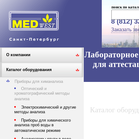
поиск по катал
8 (812) 
Заказать зв
Лабораторное 
О компании
для аттеста
Каталог оборудования
Приборы для химанализа
Оптический и
хроматографический методы
анализа
Электрохимический и другие
Каталог обору
методы анализа
Приборы для химического
анализа проб воды в
автоматическом режиме
Анализаторы ртути в воде,