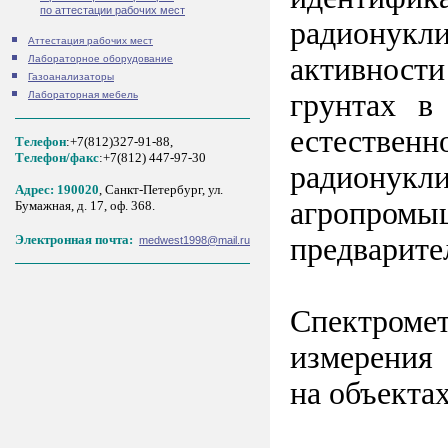
по аттестации рабочих мест
радионук
Аттестация рабочих мест
активност
Лабораторное оборудование
Газоанализаторы
грунтах в
Лабораторная мебель
естествен
Телефон
:+7(812)327-91-88,
Tелефон/факс
:+7(812) 447-97-30
радионукли
Адрес: 190020
, Санкт-Петербург, ул.
агропромы
Бумажная, д. 17, оф. 368.
предварите
Электронная почта:
medwest1998@mail.ru
Спектроме
измерения
на объекта