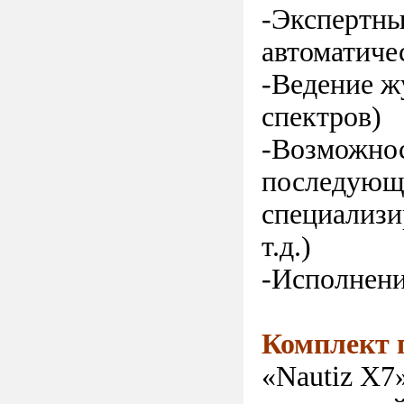
-Экспертны
автоматиче
-Ведение ж
спектров)
-Возможнос
последующе
специализир
т.д.)
-Исполнени
Комплект 
«Nautiz X7