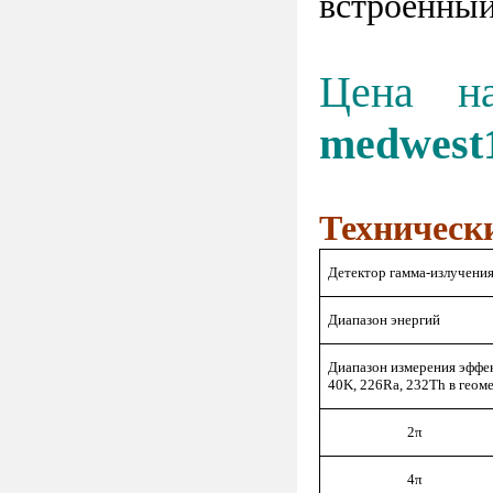
встроенны
Цена н
medwest
Техническ
Детектор гамма-излучени
Диапазон энергий
Диапазон измерения эффе
40K, 226Ra, 232Th в геом
2π
4π