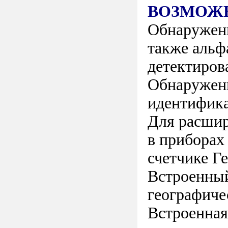
ВОЗМОЖ
Обнаружени
также альф
детектиро
Обнаружени
идентифика
Для расшир
в приборах
счетчике Г
Встроенный
географиче
Встроенная