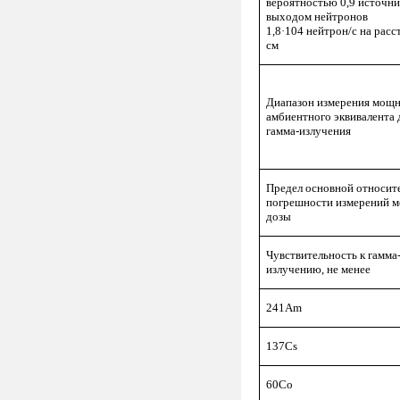
вероятностью 0,9 источни
выходом нейтронов
1,8·104 нейтрон/с на расс
см
Диапазон измерения мощ
амбиентного эквивалента
гамма-излучения
Предел основной относит
погрешности измерений 
дозы
Чувствительность к гамма
излучению, не менее
241Am
137Сs
60Сo