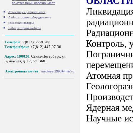
ОБЛАСТ
по аттестации рабочих мест
Ликвидация
Аттестация рабочих мест
Лабораторное оборудование
радиационн
Газоанализаторы
Лабораторная мебель
Радиационн
Контроль, 
Телефон
:+7(812)327-91-88,
Tелефон/факс
:+7(812) 447-97-30
Пограничны
Адрес: 190020
, Санкт-Петербург, ул.
Бумажная, д. 17, оф. 368.
перемещени
Электронная почта:
medwest1998@mail.ru
Атомная п
Геологораз
Производст
Ядерная м
Научные ис