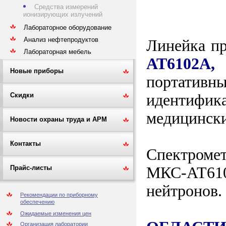
Средства измерений
ионизирующих излучений
Лабораторное оборудование
Анализ нефтепродуктов
Линейка пр
Лабораторная мебель
АТ6102А,
Новые приборы
портативн
идентифик
Скидки
медицински
Новости охраны труда и АРМ
Контакты
Спектроме
МКС-АТ61
Прайс-листы
нейтронов.
Рекомендации по приборному
обеспечению
Ожидаемые изменения цен
Организация лаборатории