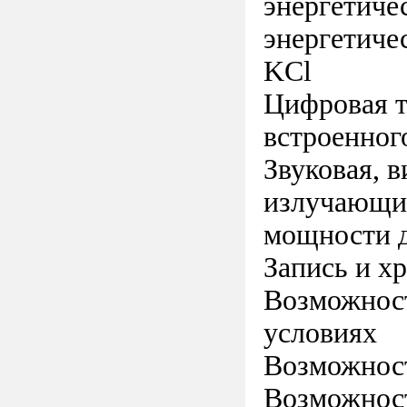
энергетиче
энергетиче
KСl
Цифровая т
встроенног
Звуковая, 
излучающих
мощности д
Запись и х
Возможност
условиях
Возможност
Возможност