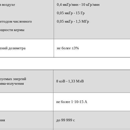
в воздухе
0,4 мкГр/мин - 10 кГр/мин
0,05 мкГр - 15 Гр
методом численного
0,05 мкГр - 1,5 МГр
ощности кермы
ений дозиметра
не более ±3%
руемых энергий
8 кэВ - 1,33 МэВ
амма-излучения
не более 1·10-15 А
ния
до 99 999 с