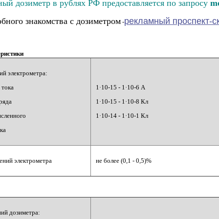
ный дозиметр в рублях РФ предоставляется по запросу
m
обного знакомства с дозиметром
рекламный проспект-с
-
еристики
ий электрометра:
 тока
1·10-15 - 1·10-6 А
аряда
1·10-15 - 1·10-8 Кл
исленного
1·10-14 - 1·10-1 Кл
ка
ений электрометра
не более (0,1 - 0,5)%
ий дозиметра: