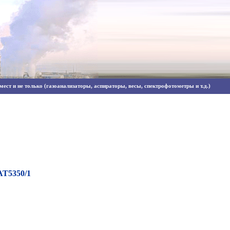
ест и не только (газоанализаторы, аспираторы, весы, спектрофотометры и т.д.)
АТ5350/1