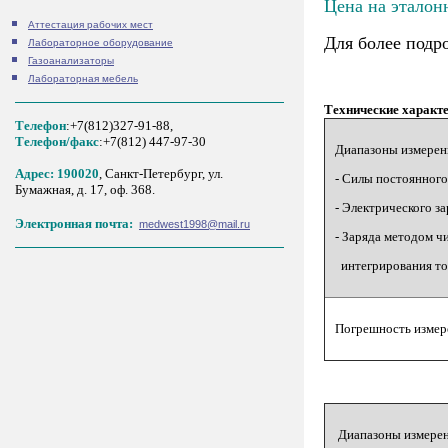
Цена на эталон
Аттестация рабочих мест
Для более подр
Лабораторное оборудование
Газоанализаторы
Лабораторная мебель
Технические характ
Телефон
:+7(812)327-91-88,
Tелефон/факс
:+7(812) 447-97-30
Диапазоны измерен
Адрес: 190020
, Санкт-Петербург, ул.
- Силы постоянного
Бумажная, д. 17, оф. 368.
- Электрического з
Электронная почта:
medwest1998@mail.ru
- Заряда методом ч
интегрирования то
Погрешность измер
Диапазоны измерен