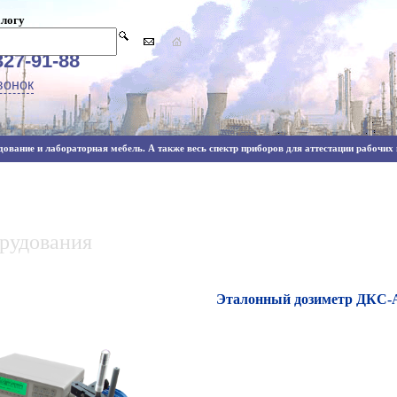
алогу
327-91-88
вонок
ование и лабораторная мебель. А также весь спектр приборов для аттестации рабочих м
орудования
Эталонный дозиметр ДКС-