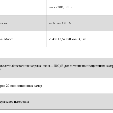
сеть 230В, 50Гц
ность
не более 12В·А
ы / Масса
294х112,5х250 мм / 3,8 кг
ольтный источник напряжения ±(1...500) В для питания ионизационных каме
В
тров 20 ионизационных камер
зультатов измерения