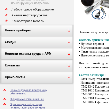
ионизирующих излучений
Лабораторное оборудование
Анализ нефтепродуктов
Лабораторная мебель
Новые приборы
Эталонный дозиметр 
Область применения
Скидки
▪ Лучевая терапия
▪ Метрология иониз
▪ Физические исслед
Новости охраны труда и АРМ
▪ Измерение малых то
Высокоточный дози
Контакты
интегрирования тока,
Состав дозиметра:
Прайс-листы
- Блок измерительный
- Ионизационные кам
TМ23342 Плоско-пара
TМ31010 Цилиндриче
Рекомендации по приборному
обеспечению
TМ30010 Наперсткова
TМ23361 Цилиндриче
Ожидаемые изменения цен
TМ32002 Сферическа
Организация лаборатории
по аттестации рабочих мест