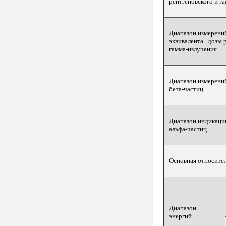
рентгеновского и г
Диапазон измерени
эквивалента дозы р
гамма-излучения
Диапазон измерени
бета-частиц
Диапазон индикации
альфа-частиц
Основная относите
Диапазон
энергий