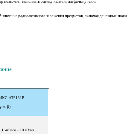
р позволяет выполнять оценку наличия альфа-излучения
ыявление радиоактивного заражения предметов, включая денежные знаки.
сание
МКС-АТ6131В
γ, α, β)
0,1 мкЗв/ч – 10 мЗв/ч