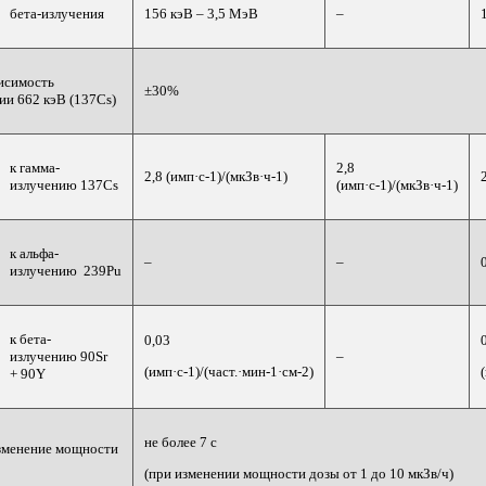
бета-излучения
156 кэВ – 3,5 МэВ
–
исимость
±30%
ии 662 кэВ (137Cs)
к гамма-
2,8
2,8 (имп·с-1)/(мкЗв·ч-1)
излучению 137Cs
(имп·с-1)/(мкЗв·ч-1)
к альфа-
–
–
излучению 239Pu
к бета-
0,03
излучению 90Sr
–
(имп·с-1)/(част.·мин-1·см-2)
+ 90Y
не более 7 с
изменение мощности
(при изменении мощности дозы от 1 до 10 мкЗв/ч)