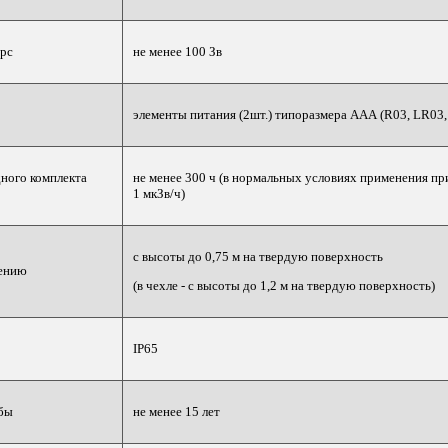
рс
не менее 100 Зв
элементы питания (2шт.) типоразмера AAA (R03, LR03
ного комплекта
не менее 300 ч (в нормальных условиях применения пр
1 мкЗв/ч)
с высоты до 0,75 м на твердую поверхность
дению
(в чехле - с высоты до 1,2 м на твердую поверхность)
IР65
бы
не менее 15 лет