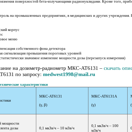
грязнения поверхностей бета-излучающими радионуклидами. Кроме того, прибо
троль на промышленных предприятиях, в медицинских и других учреждения. В
ский корпус
ес
товое меню
пенсация собственного фона детектора
ная сигнализация превышения пороговых уровней
 статистически значимое изменение мощности дозы (перезапуск измерения)
сание на дозиметр-радиометр МКС-АТ6131 –
скачать опи
Т6131 по запросу:
medwest1998@mail.ru
ехнические характеристики
МКС-АТ6131
МКС-АТ6131А
истики
(γ, β)
(γ)
(
й мощности
0,1 мкЗв/ч – 100
лента дозы
0,1 мкЗв/ч – 10 мЗв/ч
мЗв/ч