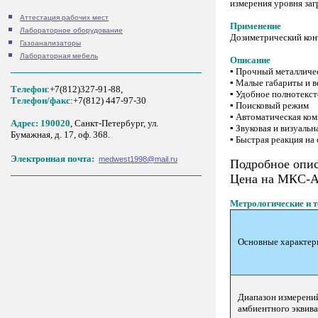
измерения уровня за
Аттестация рабочих мест
Применение
Лабораторное оборудование
Дозиметрический кон
Газоанализаторы
Лабораторная мебель
Описание
▪ Прочный металличе
▪ Малые габариты и в
Телефон
:+7(812)327-91-88,
▪ Удобное полнотекс
Tелефон/факс
:+7(812) 447-97-30
▪ Поисковый режим
▪ Автоматическая ком
Адрес: 190020
, Санкт-Петербург, ул.
▪ Звуковая и визуаль
Бумажная, д. 17, оф. 368.
▪ Быстрая реакция на
Электронная почта:
medwest1998@mail.ru
Подробное опи
Цена на МКС-А
Метрологические и т
Основные характер
Диапазон измерени
амбиентного эквива