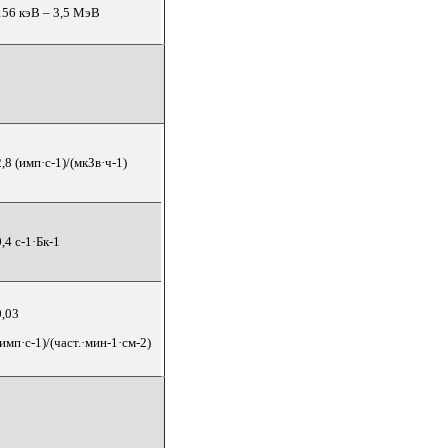
156 кэВ – 3,5 МэВ
2,8 (имп·с-1)/(мкЗв·ч-1)
0,4 с-1·Бк-1
0,03
(имп·с-1)/(част.·мин-1·см-2)