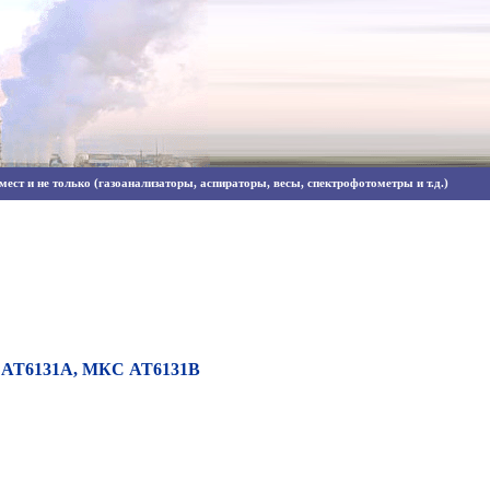
ест и не только (газоанализаторы, аспираторы, весы, спектрофотометры и т.д.)
 АТ6131А, МКС АТ6131В