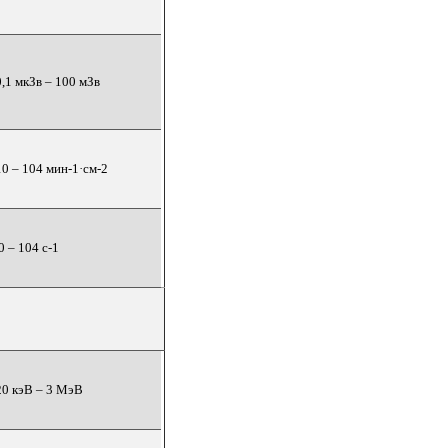
0,1 мкЗв – 100 мЗв
10 – 104 мин-1·см-2
0 – 104 с-1
20 кэВ – 3 МэВ