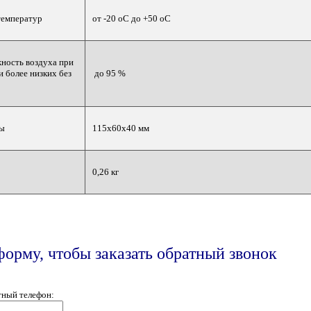
температур
от -20 оС до +50 оС
ность воздуха при
и более низких без
до 95 %
ры
115x60x40 мм
0,26 кг
форму, чтобы заказать обратный звонок
тный телефон: