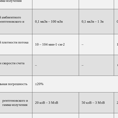
амма-излучения
й амбиентного
ентгеновского и
0,1 мкЗв – 100 мЗв
0,1 мкЗв – 1 Зв
й плотности потока
10 – 104 мин-1·см-2
–
 скорости счета
–
–
льная погрешность
±20%
рентгеновского и
20 кэВ – 3 МэВ
50 кэВ – 3 МэВ
гамма-излучения