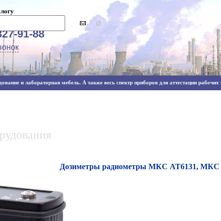
алогу
327-91-88
вонок
ование и лабораторная мебель. А также весь спектр приборов для аттестации рабочих м
орудования
Дозиметры радиометры МКС АТ6131, МКС