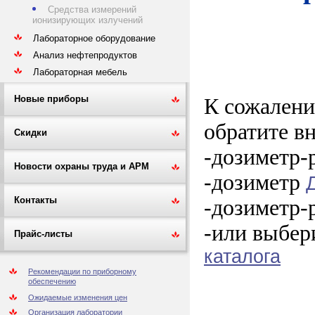
Средства измерений
ионизирующих излучений
Лабораторное оборудование
Анализ нефтепродуктов
Лабораторная мебель
Новые приборы
К сожалени
обратите в
Скидки
-дозиметр-
Новости охраны труда и АРМ
-дозиметр
Контакты
-дозиметр-
-или выбер
Прайс-листы
каталога
Рекомендации по приборному
обеспечению
Ожидаемые изменения цен
Организация лаборатории