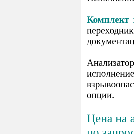
Комплект 
переходни
документац
Анализато
исполнени
взрывоопас
опции.
Цена на 
по запро