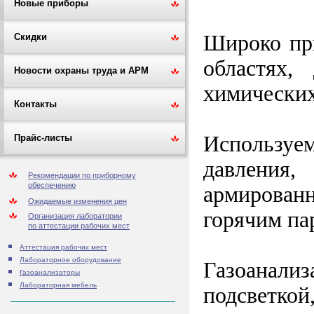
Новые приборы
Широко пр
Скидки
областях,
Новости охраны труда и АРМ
химических
Контакты
Используе
Прайс-листы
давления
Рекомендации по приборному
обеспечению
армирован
Ожидаемые изменения цен
горячим па
Организация лаборатории
по аттестации рабочих мест
Аттестация рабочих мест
Лабораторное оборудование
Газоанализ
Газоанализаторы
Лабораторная мебель
подсветкой