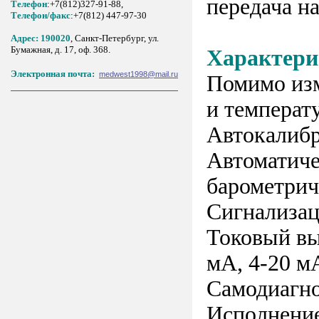
передача н
Телефон
:+7(812)327-91-88,
Tелефон/факс
:+7(812) 447-97-30
Адрес: 190020
, Санкт-Петербург, ул.
Бумажная, д. 17, оф. 368.
Характери
Электронная почта:
medwest1998@mail.ru
Помимо изм
и температ
Автокалибр
Автоматиче
барометрич
Сигнализац
Токовый вы
мА, 4-20 м
Самодиагн
Исполнение