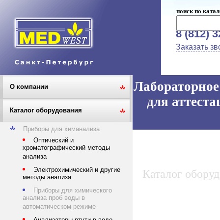
поиск по катал
8 (812) 
Заказать зв
Лабораторное 
О компании
для аттеста
Каталог оборудования
Приборы для химанализа
Оптический и
хроматографический методы
анализа
Электрохимический и другие
Каталог обору
методы анализа
Приборы для химического
анализа проб воды в
автоматическом режиме
Анализаторы ртути в воде,