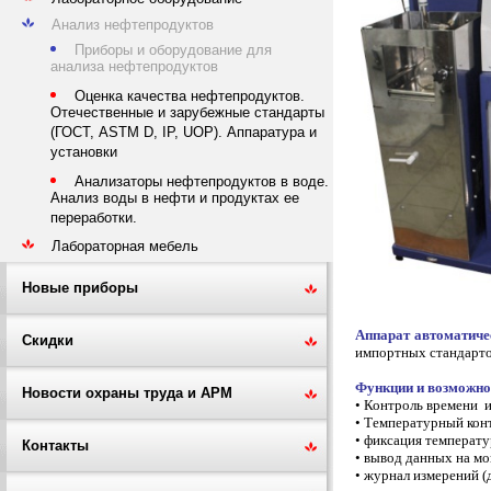
Анализ нефтепродуктов
Приборы и оборудование для
анализа нефтепродуктов
Оценка качества нефтепродуктов.
Отечественные и зарубежные стандарты
(ГОСТ, ASTM D, IP, UOP). Аппаратура и
установки
Анализаторы нефтепродуктов в воде.
Анализ воды в нефти и продуктах ее
переработки.
Лабораторная мебель
Новые приборы
Аппарат автоматич
Скидки
импортных стандарто
Функции и возможно
Новости охраны труда и АРМ
• Контроль времени и
• Температурный кон
• фиксация температу
Контакты
• вывод данных на мо
• журнал измерений (