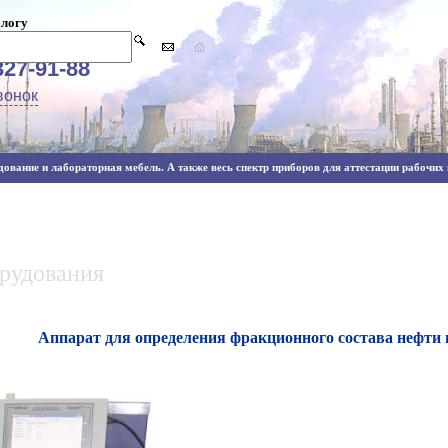
алогу
327-91-88
вонок
ование и лабораторная мебель. А также весь спектр приборов для аттестации рабочих м
орудования
Аппарат для определения фракционного состава нефти