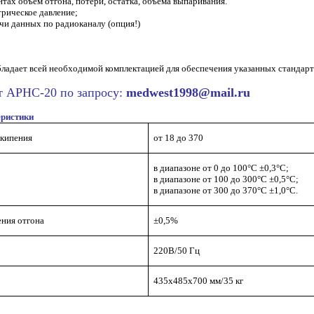
нтах объем отгона, потери, остатка, объема выпаривания.
трическое давление;
чи данных по радиоканалу (опция!)
ладает всей необходимой комплектацией для обеспечения указанных стандарт
т АРНС-20 по запросу:
medwest1998@mail.ru
еристики
 кипения
от 18 до 370
в диапазоне от 0 до 100°С ±0,3°С;
в диапазоне от 100 до 300°С ±0,5°С;
в диапазоне от 300 до 370°С ±1,0°С.
ния отгона
±0,5%
220В/50 Гц
435х485х700 мм/35 кг