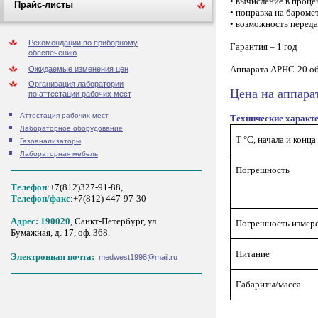
• вычисление в проце
Прайс-листы
• поправка на бароме
• возможность переда
Рекомендации по приборному
Гарантия – 1 год
обеспечению
Аппарата АРНС-20 об
Ожидаемые изменения цен
Организация лаборатории
Цена на аппара
по аттестации рабочих мест
Аттестация рабочих мест
Технические характ
Лабораторное оборудование
Т °С, начала и конца
Газоанализаторы
Лабораторная мебель
Погрешность
Телефон
:+7(812)327-91-88,
Tелефон/факс
:+7(812) 447-97-30
Адрес: 190020
, Санкт-Петербург, ул.
Погрешность измере
Бумажная, д. 17, оф. 368.
Питание
Электронная почта:
medwest1998@mail.ru
Габариты/масса