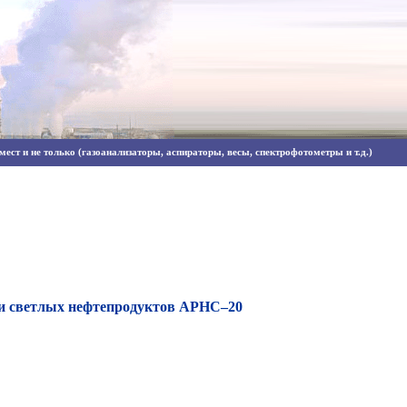
ест и не только (газоанализаторы, аспираторы, весы, спектрофотометры и т.д.)
 и светлых нефтепродуктов АРНС–20