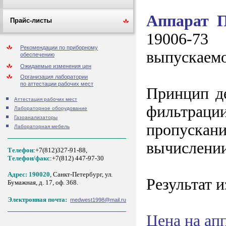
Аппарат 
Прайс-листы
19006-73
Рекомендации по приборному
выпускаемо
обеспечению
Ожидаемые изменения цен
Организация лаборатории
по аттестации рабочих мест
Принцип д
Аттестация рабочих мест
фильтраци
Лабораторное оборудование
Газоанализаторы
пропускани
Лабораторная мебель
вычислении
Телефон
:+7(812)327-91-88,
Tелефон/факс
:+7(812) 447-97-30
Адрес: 190020
, Санкт-Петербург, ул.
Результат 
Бумажная, д. 17, оф. 368.
Электронная почта:
medwest1998@mail.ru
Цена на ап