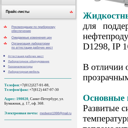
Прайс-листы
Жидкостны
для подде
Рекомендации по приборному
обеспечению
нефтепрод
Ожидаемые изменения цен
D1298, IP 1
Организация лаборатории
по аттестации рабочих мест
Аттестация рабочих мест
Лабораторное оборудование
В отличии 
Газоанализаторы
Лабораторная мебель
прозрачны
Телефон
:+7(812)327-91-88,
Tелефон/факс
:+7(812) 447-97-30
Основные 
Адрес: 190020
, Санкт-Петербург, ул.
Бумажная, д. 17, оф. 368.
Развитые с
Электронная почта:
medwest1998@mail.ru
температур