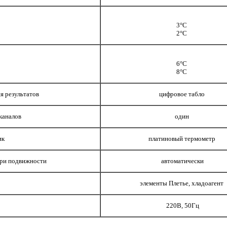
3°С
2°С
6°С
8°С
я результатов
цифровое табло
каналов
один
ик
платиновый термометр
ери подвижности
автоматически
элементы Плетье, хладоагент
220В, 50Гц