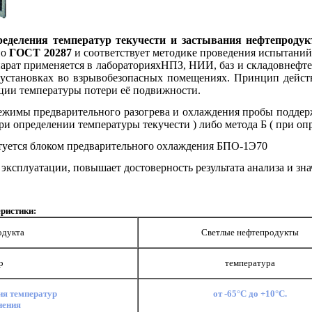
еделения температур текучести и застывания нефтепродук
по
ГОСТ 20287
и соответствует методике проведения испытани
арат применяется в лабораториях
НПЗ, НИИ, баз и складов
нефте
 установках во взрывобезопасных помещениях.
Принцип действ
ции температуры потери её подвижности.
ежимы предварительного
разогрева и охлаждения пробы подде
при определении
температуры текучести ) либо метода Б ( при о
туется блоком предварительного охлаждения
БПО-1Э70
 эксплуатации, повышает достоверность результата
анализа и зна
ристики:
одукта
Светлые нефтепродукты
р
температура
ия температур
от -65°С до +10°С.
нения