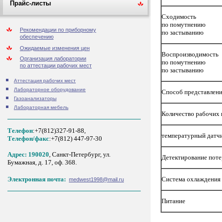
Прайс-листы
Сходимость
по помутнению
Рекомендации по приборному
по застыванию
обеспечению
Ожидаемые изменения цен
Воспроизводимость
Организация лаборатории
по помутнению
по аттестации рабочих мест
по застыванию
Аттестация рабочих мест
Лабораторное оборудование
Способ представлени
Газоанализаторы
Лабораторная мебель
Количество рабочих 
Телефон
:+7(812)327-91-88,
температурный датч
Tелефон/факс
:+7(812) 447-97-30
Адрес: 190020
, Санкт-Петербург, ул.
Детектирование пот
Бумажная, д. 17, оф. 368.
Система охлаждения
Электронная почта:
medwest1998@mail.ru
Питание