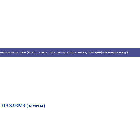
ест и не только (газоанализаторы, аспираторы, весы, спектрофотометры и т.д.)
 ЛАЗ-93М3 (замена)