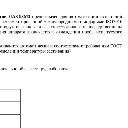
тов
ЛАЗ-93М3
предназначен для автоматизации испытаний
й
регламентированной международными стандартами
ISO
3016
продуктов,
а так же для экспресс- анализа непосредственно на
ия аппарата заключается в охлаждении пробы испытуемого
рживаются автоматически и соответствуют требованиям ГОСТ
пределении
температуры застывания)
чительно облегчает труд лаборанта.