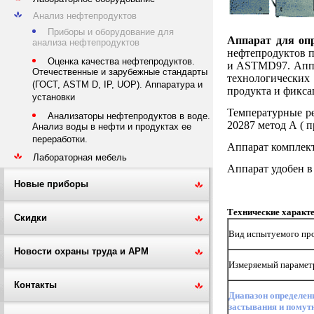
Анализ нефтепродуктов
Приборы и оборудование для
Аппарат для опр
анализа нефтепродуктов
нефтепродуктов 
Оценка качества нефтепродуктов.
и
ASTM
D
97.
Апп
Отечественные и зарубежные стандарты
технологических
(ГОСТ, ASTM D, IP, UOP). Аппаратура и
продукта и фикса
установки
Температурные р
Анализаторы нефтепродуктов в воде.
20287 метод А ( 
Анализ воды в нефти и продуктах ее
переработки.
Аппарат комплек
Лабораторная мебель
Аппарат
удобен в
Новые приборы
Технические характе
Скидки
Вид испытуемого пр
Новости охраны труда и АРМ
Измеряемый парамет
Контакты
Диапазон определен
застывания и помут