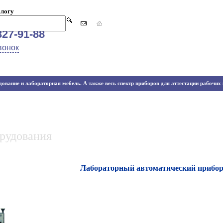
алогу
327-91-88
вонок
ование и лабораторная мебель. А также весь спектр приборов для аттестации рабочих м
орудования
Лабораторный автоматический прибор