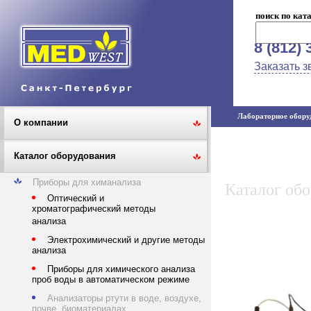
поиск по кат
8 (812) 
Заказать з
Лабораторное оборуд
О компании
Каталог оборудования
Приборы для химанализа
Каталог об
Оптический и
хроматографический методы
анализа
Электрохимический и другие методы
анализа
Приборы для химического анализа
проб воды в автоматическом режиме
Анализаторы ртути в воде, воздухе,
почве, биоматериалах