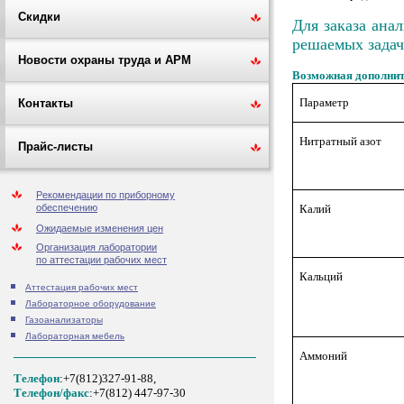
Скидки
Для заказа ана
решаемых зада
Новости охраны труда и АРМ
Возможная дополнит
Параметр
Контакты
Нитратный азот
Прайс-листы
Рекомендации по приборному
Калий
обеспечению
Ожидаемые изменения цен
Организация лаборатории
по аттестации рабочих мест
Кальций
Аттестация рабочих мест
Лабораторное оборудование
Газоанализаторы
Лабораторная мебель
Аммоний
Телефон
:+7(812)327-91-88,
Tелефон/факс
:+7(812) 447-97-30