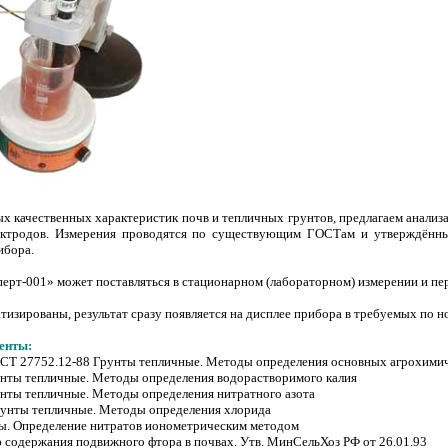
ых качественных характеристик почв и тепличных грунтов, предлагаем анали
ектродов. Измерения проводятся по существующим ГОСТам и утверждённы
ибора.
ерт-001» может поставляться в стационарном (лабораторном) измерении и пер
тизированы, результат сразу появляется на дисплее прибора в требуемых по
енты:
СТ 27752.12-88 Грунты тепличные. Методы определения основных агрохимич
нты тепличные. Методы определения водорастворимого калия
нты тепличные. Методы определения нитратного азота
унты тепличные. Методы определения хлорида
ы. Определение нитратов ионометрическим методом
содержания подвижного фтора в почвах. Утв. МинСельХоз РФ от 26.01.93