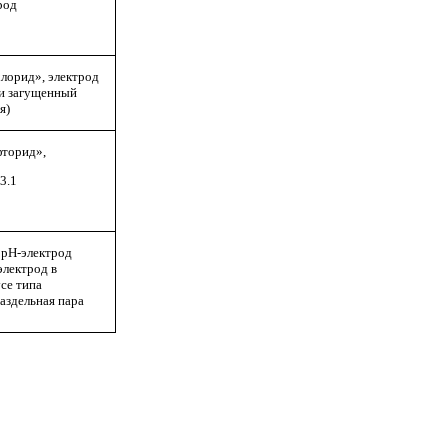
род
орид», электрод
ли загущенный
я)
торид»,
3.1
рН-электрод
электрод в
се типа
аздельная пара