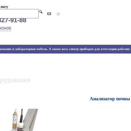
алогу
327-91-88
вонок
ование и лабораторная мебель. А также весь спектр приборов для аттестации рабочих м
орудования
Анализатор почвы