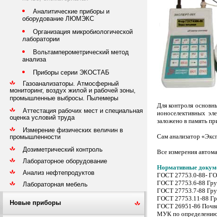
Аналитические приборы и
оборудование ЛЮМЭКС
Организация микробиологической
лаборатории
Вольтамперометрический метод
анализа
Приборы серии ЭКОСТАБ
Газоанализаторы. Атмосферный
мониторинг, воздух жилой и рабочей зоны,
промышленные выбросы. Пылемеры
Для контроля основн
Аттестация рабочих мест и специальная
ионоселективных эл
оценка условий труда
заложено в память пр
Измерение физических величин в
Сам анализатор «Эксп
промышленности
Дозиметрический контроль
Все измерения автома
Лабораторное оборудование
Нормативные докум
Анализ нефтепродуктов
ГОСТ 27753.0-88- ГО
ГОСТ 27753.6-88 Гру
Лабораторная мебель
ГОСТ 27753.7-88 Гру
ГОСТ 27753.11-88 Гр
Новые приборы
ГОСТ 26951-86 Почв
МУК по определению 