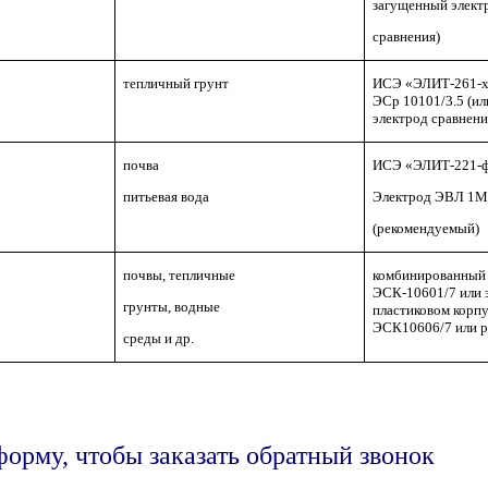
загущенный элект
сравнения)
тепличный грунт
ИСЭ «ЭЛИТ-261-хл
ЭСр 10101/3.5 (и
электрод сравнени
почва
ИСЭ «ЭЛИТ-221-ф
питьевая вода
Электрод ЭВЛ 1М
(рекомендуемый)
почвы, тепличные
комбинированный 
ЭСК-10601/7 или 
грунты, водные
пластиковом корпу
ЭСК10606/7 или р
среды и др.
форму, чтобы заказать обратный звонок