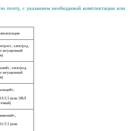
ую почту, с указанием необходимой комплектации или
омплектация
трат», электрод
ли загущенный
я)
лий», электрод
ли загущенный
я)
альций»,
03/3.5 (или ЭВЛ
уемый)
ммоний»,
1/3.5 (или