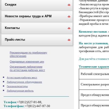
-Полученные данные 
-Анализ воздуха пров
Скидки
-Анализ ртути в при
биожидкостей (без п
-Приборы имеют авт
Новости охраны труда и АРМ
-Управление процесс
жидкой пробы в печи 
Контакты
Комплект поставки
:
катодом (под задачи 
Прайс-листы
На месте установки,
лаборатории для раб
трехфазная сеть, авто
Рекомендации по приборному
обеспечению
Для расчёта стоимост
Ожидаемые изменения цен
Технические характ
Организация лаборатории
по аттестации рабочих мест
Рабочий спектральн
Аттестация рабочих мест
Лабораторное оборудование
Спектральное разре
Газоанализаторы
Лабораторная мебель
Предел обнаружения 
Телефон
:+7(812)327-91-88,
Предел обнаружения 
Tелефон/факс
:+7(812) 447-97-30