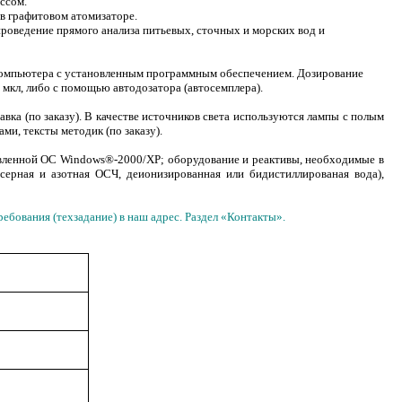
ессом.
 в графитовом атомизаторе.
роведение прямого анализа питьевых, сточных и морских вод и
компьютера с установленным программным обеспечением. Дозирование
мкл, либо с помощью автодозатора (автосемплера).
вка (по заказу). В качестве источников света используются лампы с полым
ами, тексты методик (по заказу).
вленной ОС Windows®-2000/XP; оборудование и реактивы, необходимые в
серная и азотная ОСЧ, деионизированная или бидистиллированая вода),
бования (техзадание) в наш адрес. Раздел «Контакты».