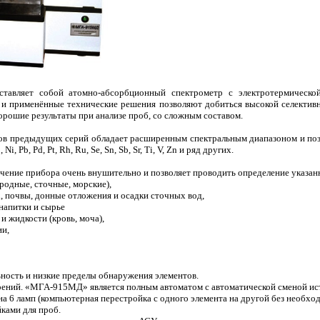
ставляет собой атомно-абсорбционный спектрометр с электротермической
и применённые технические решения позволяют добиться высокой селективн
орошие результаты при анализе проб, со сложным составом.
в предыдущих серий обладает расширенным спектральным диапазоном и позвол
 Ni, Pb, Pd, Pt, Rh, Ru, Se, Sn, Sb, Sr, Ti, V, Zn и ряд других.
чение прибора очень внушительно и позволяет проводить определение указан
родные, сточные, морские),
, почвы, донные отложения и осадки сточных вод,
напитки и сырье
 и жидкости (кровь, моча),
ии,
ность и низкие пределы обнаружения элементов.
рений. «МГА-915МД» является полным автоматом с автоматической сменой ис
на 6 ламп (компьютерная перестройка с одного элемента на другой без необ
йками для проб.