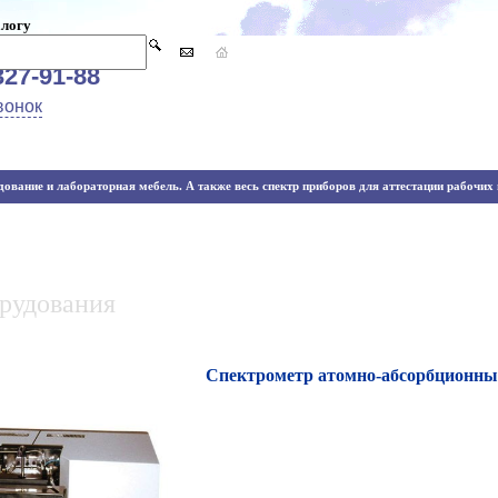
алогу
327-91-88
вонок
ование и лабораторная мебель. А также весь спектр приборов для аттестации рабочих м
орудования
Спектрометр атомно-абсорбционн