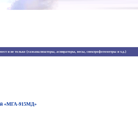
ест и не только (газоанализаторы, аспираторы, весы, спектрофотометры и т.д.)
ый «МГА-915МД»