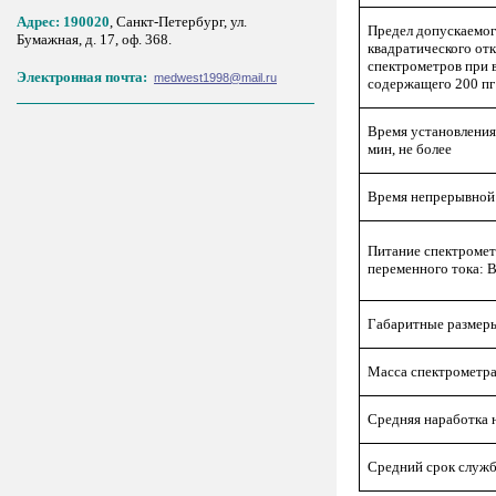
Адрес: 190020
, Санкт-Петербург, ул.
Предел допускаемог
Бумажная, д. 17, оф. 368.
квадратического от
спектрометров при 
Электронная почта:
medwest1998@mail.ru
содержащего 200 пг 
Время установления
мин, не более
Время непрерывной 
Питание спектромет
переменного тока: 
Габаритные размеры
Масса спектрометра,
Средняя наработка н
Средний срок службы