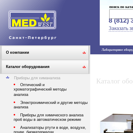
поиск по кат
8 (812) 
Заказать з
Лабораторное оборуд
О компании
Каталог оборудования
Приборы для химанализа
Каталог об
Оптический и
хроматографический методы
анализа
Электрохимический и другие методы
анализа
Приборы для химического анализа
проб воды в автоматическом режиме
Анализаторы ртути в воде, воздухе,
почве, биоматериалах