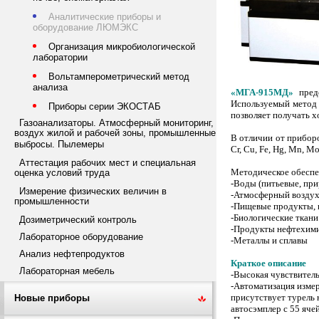
Аналитические приборы и
оборудование ЛЮМЭКС
Организация микробиологической
лаборатории
Вольтамперометрический метод
анализа
«МГА-915МД»
пред
Используемый метод 
Приборы серии ЭКОСТАБ
позволяет получать х
Газоанализаторы. Атмосферный мониторинг,
воздух жилой и рабочей зоны, промышленные
В отличии от приборо
выбросы. Пылемеры
Cr, Cu, Fe, Hg, Mn, Mo,
Аттестация рабочих мест и специальная
Методическое обеспе
оценка условий труда
-Воды (питьевые, при
Измерение физических величин в
-Атмосферный воздух
промышленности
-Пищевые продукты, 
-Биологические ткани
Дозиметрический контроль
-Продукты нефтехим
Лабораторное оборудование
-Металлы и сплавы
Анализ нефтепродуктов
Краткое описание
Лабораторная мебель
-Высокая чувствитель
-Автоматизация изме
присутствует турель 
Новые приборы
автосэмплер с 55 яче