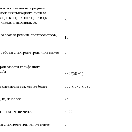
о относительного среднего
клонения выходного сигнала
вводе контрольного раствора,
6
никеля и марганца, %:
 рабочего режима спектрометров,
15
работы спектрометров, ч, не менее
8
ров от сети трехфазного
В/Гц
380/(50 ±1)
 спектрометра, мм, не более
800 х 570 х 390
 кг, не более
75
а отказ, ч, не менее
2500
 спектрометра, лет, не менее
5