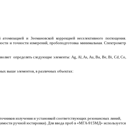
 атомизацией и Зеемановской коррекцией неселективного поглощения.
ости и точности измерений, пробоподготовка минимальная. Спектрометр
яет определять следующие элементы: Ag, Al, As, Au, Ba, Be, Bi, Cd, Co,
ных выше элементов, в различных объектах:
точников излучения и установкой соответствующих резонансных линий,
ходимости ручной юстировки). Для ввода проб в «МГА-915МД» используется