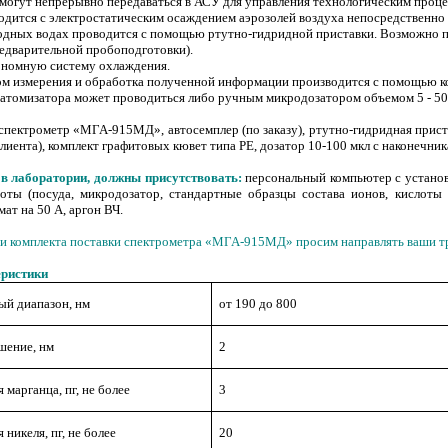
могут непрерывно передаваться в АСУ для управления технологическим проц
одится с электростатическим осаждением аэрозолей воздуха непосредственно
родных водах проводится с помощью ртутно-гидридной приставки. Возможно п
редварительной пробоподготовки).
ономную систему охлаждения.
ом измерения и обработка полученной информации производится с помощью 
атомизатора может проводиться либо ручным микродозатором объемом 5 - 50 
 спектрометр «МГА-915МД», автосемплер (по заказу), ртутно-гидридная приста
клиента), комплект графитовых кювет типа РЕ, дозатор 10-100 мкл с наконечник
 в лаборатории, должны присутствовать:
персональный компьютер с устано
оты (посуда, микродозатор, стандартные образцы состава ионов, кислоты 
мат на 50 А, аргон ВЧ.
и комплекта поставки спектрометра «МГА-915МД» просим направлять ваши тре
еристики
ый диапазон, нм
от 190 до 800
шение, нм
2
марганца, пг, не более
3
никеля, пг, не более
20