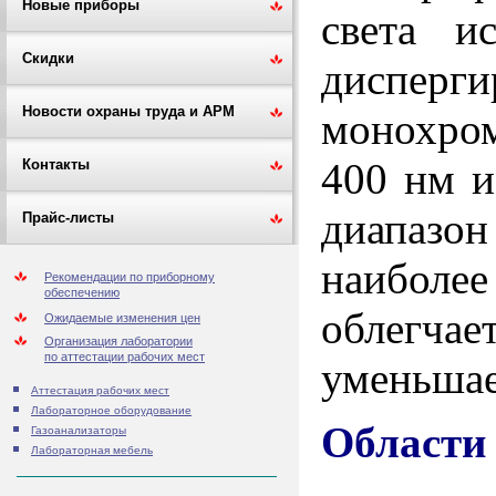
Новые приборы
света и
Скидки
диспер
Новости охраны труда и АРМ
монохром
400 нм и
Контакты
диапазон
Прайс-листы
наиболее
Рекомендации по приборному
обеспечению
облегчае
Ожидаемые изменения цен
Организация лаборатории
по аттестации рабочих мест
уменьшае
Аттестация рабочих мест
Лабораторное оборудование
Области
Газоанализаторы
Лабораторная мебель