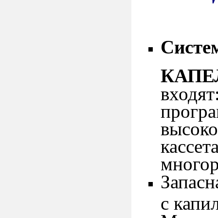
Cисте
КАПЕ
входят
програ
высоко
кассет
многор
Запасн
с капи