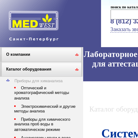
поиск по катал
8 (812) 
Заказать зв
Лабораторное 
О компании
для аттеста
Каталог оборудования
Приборы для химанализа
Оптический и
хроматографический методы
анализа
Электрохимический и другие
Каталог обору
методы анализа
Приборы для химического
анализа проб воды в
Систем
автоматическом режиме
Анализаторы ртути в воде,