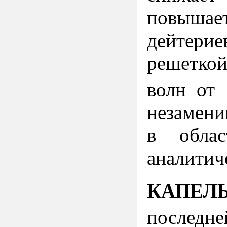
повышае
дейтери
решеткой
волн от
незамени
в обла
аналитич
КАПЕЛ
последн