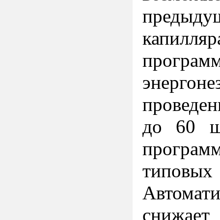
предыду
капилля
програ
энергоне
проведен
до 60 ш
програм
типовых 
Автомати
снижает 