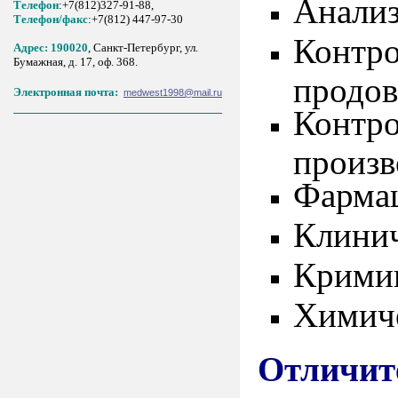
Анализ
Телефон
:+7(812)327-91-88,
Tелефон/факс
:+7(812) 447-97-30
Контро
Адрес: 190020
, Санкт-Петербург, ул.
Бумажная, д. 17, оф. 368.
продов
Электронная почта:
medwest1998@mail.ru
Контро
произв
Фарма
Клинич
Кримин
Химич
Отличит