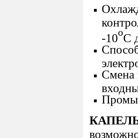
Охлажд
контро
о
-10
С 
Способ
электр
Смена 
входны
Промыв
КАПЕЛ
возможн