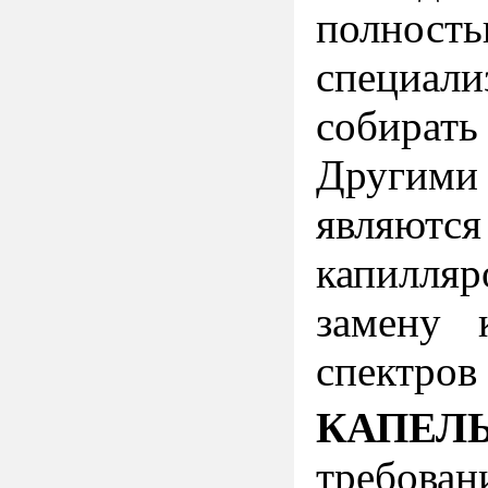
полност
специал
собирать
Другими
являютс
капилля
замену 
спектров
КАПЕЛ
требов