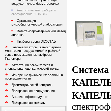
воздухе, почве, биоматериалах
Аналитические приборы и
оборудование ЛЮМЭКС
Организация
микробиологической лаборатории
Вольтамперометрический метод
анализа
Приборы серии ЭКОСТАБ
Газоанализаторы. Атмосферный
мониторинг, воздух жилой и рабочей
зоны, промышленные выбросы.
Пылемеры
Аттестация рабочих мест и
Систе
специальная оценка условий труда
Измерение физических величин в
промышленности
КАПЕЛ
Дозиметрический контроль
Лабораторное оборудование
КАПЕЛ
Анализ нефтепродуктов
Лабораторная мебель
спектроф