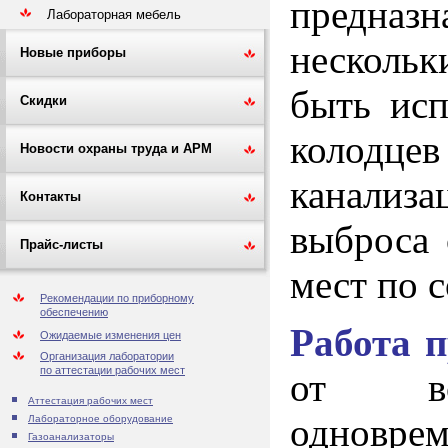
предназн
Лабораторная мебель
нескольк
Новые приборы
быть исп
Скидки
колодцев
Новости охраны труда и АРМ
канализа
Контакты
выброса 
Прайс-листы
мест по 
Рекомендации по приборному
обеспечению
Работа 
Ожидаемые изменения цен
Организация лаборатории
по аттестации рабочих мест
от вст
Аттестация рабочих мест
одновре
Лабораторное оборудование
Газоанализаторы