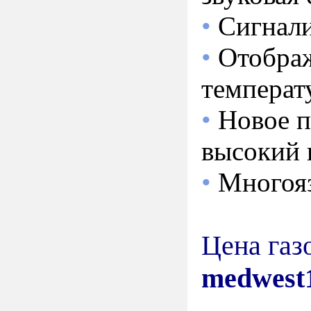
•
Сигнали
•
Отображ
температ
•
Новое п
высокий 
•
Многоя
Цена газ
medwest