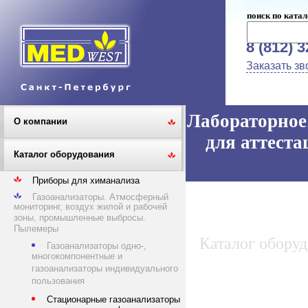
поиск по катал
8 (812) 
Заказать зв
Лабораторное 
О компании
для аттеста
Каталог оборудования
Приборы для химанализа
Газоанализаторы. Атмосферный
мониторинг, воздух жилой и рабочей
зоны, промышленные выбросы.
Пылемеры
Каталог обору
Газоанализаторы одно-,
многокомпонентные и
газоанализаторы индивидуального
пользования
Стационарные газоанализаторы