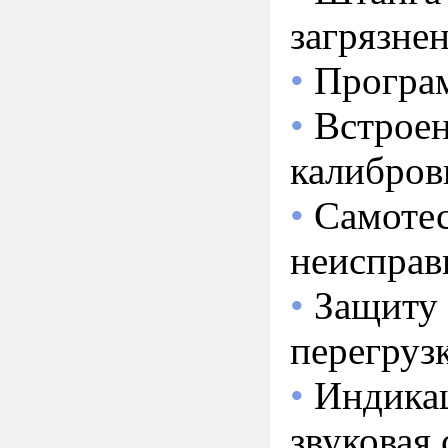
загрязне
•
Програм
•
Встроен
калибров
•
Самотес
неисправ
•
Защиту 
перегруз
•
Индикац
звуковая