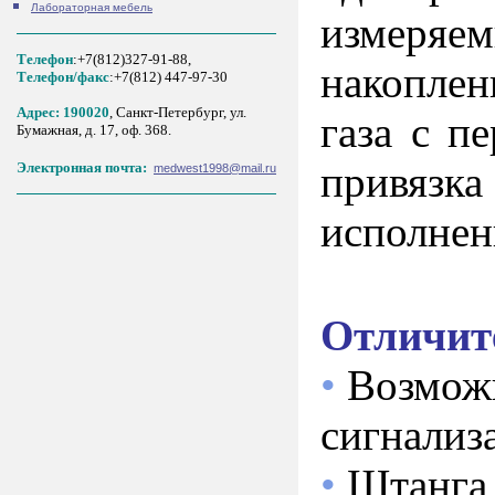
Лабораторная мебель
измеряем
Телефон
:+7(812)327-91-88,
накоплен
Tелефон/факс
:+7(812) 447-97-30
Адрес: 190020
, Санкт-Петербург, ул.
газа с п
Бумажная, д. 17, оф. 368.
привязка
Электронная почта:
medwest1998@mail.ru
исполне
Отличит
•
Возможн
сигнализ
•
Штанга 