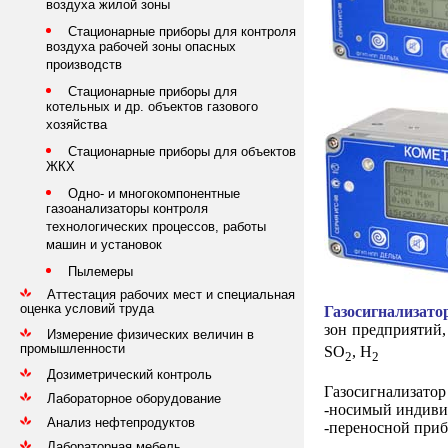
воздуха жилой зоны
Стационарные приборы для контроля
воздуха рабочей зоны опасных
производств
Стационарные приборы для
котельных и др. объектов газового
хозяйства
Стационарные приборы для объектов
ЖКХ
Одно- и многокомпонентные
газоанализаторы контроля
технологических процессов, работы
машин и установок
Пылемеры
Аттестация рабочих мест и специальная
оценка условий труда
Газосигнализа
зон предприя­тий
Измерение физических величин в
промышленности
SO
, H
2
2
Дозиметрический контроль
Газосигнализато
Лабораторное оборудование
-носимый индивид
Анализ нефтепродуктов
-переносной приб
Лабораторная мебель