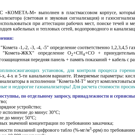
С «КОМЕТА-М» выполнен в пластмассовом кор­пусе, который
ализатора (световая и звуковая сигнализация) и газосигнали
использоваться при аттестации рабочих мест, поиске течей и м
одцев кабельных и тепловых сетей, водопроводного и канализац
нения:
Комета -1,-2, -3, -4, -5" определение соответственно 1,2,3,4,5 га
ор "Комета-ЖКХ" определение О
+СН
+СО + принудительны
2
4
гозащищенная передняя панель + память показаний + кабель с р
опливосжигающих установок, для контроля процесса горени
3-х, 4-х и 5-ти канальном варианте. Измеряемые параметры: кисл
зоанализаторы в исполнении "Комета-М-Т" могут комплектоватьс
ые и недорогие газоанализаторы! Для расчета стоимости просим 
оступны, по отдельному запросу, принадлежности и сервисн
тво;
арядное устройство;
 исполнение до минус 30°C;
е до минус 50°C;
вых значений концентрации по требованию заказчика;
3
ности показаний цифрового табло (%-мг/м
-ррм) по требованию