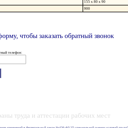
155 x 80 x 90
900
форму, чтобы заказать обратный звонок
тный телефон:
аны труда и аттестации рабочих мест
ение изменений в Федеральный закон №426-ФЗ "О специальной оценке условий труда"