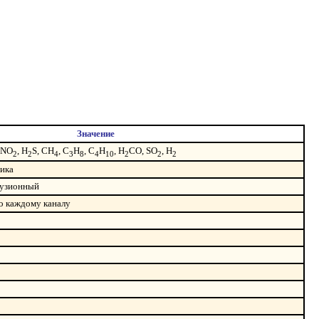
Значение
 NO
, H
S, CH
, C
H
, C
H
, H
CO, SO
, H
2
2
4
3
8
4
10
2
2
2
чика
фузионный
по каждому каналу