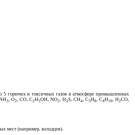
до 5 горючих и токсичных газов в атмосфере промышленных
 NH
, O
, CO, C
H
OH, NO
, H
S, CH
, C
H
, C
H
, H
CO,
3
2
2
5
2
2
4
3
8
4
10
2
ых мест (например, колодцев).