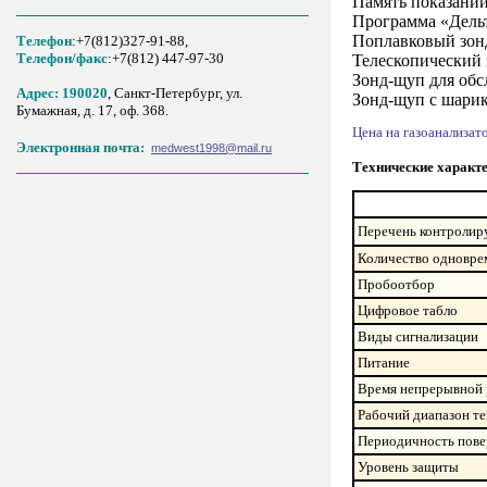
Память показаний
Программа «Дельт
Поплавковый зонд
Телефон
:+7(812)327-91-88,
Tелефон/факс
:+7(812) 447-97-30
Телескопический 
Зонд-щуп для обс
Адрес: 190020
, Санкт-Петербург, ул.
Зонд-щуп с шари
Бумажная, д. 17, оф. 368.
Цена на газоанализат
Электронная почта:
medwest1998@mail.ru
Технические характе
Перечень контролир
Количество одновре
Пробоотбор
Цифровое табло
Виды сигнализации
Питание
Время непрерывной р
Рабочий диапазон те
Периодичность пове
Уровень защиты