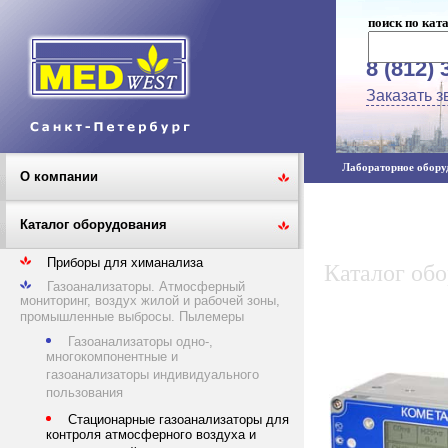
поиск по кат
8 (812) 
Заказать з
Лабораторное оборуд
О компании
Каталог оборудования
Приборы для химанализа
Каталог об
Газоанализаторы. Атмосферный
мониторинг, воздух жилой и рабочей зоны,
промышленные выбросы. Пылемеры
Газоанализаторы одно-,
многокомпонентные и
газоанализаторы индивидуального
пользования
Стационарные газоанализаторы для
контроля атмосферного воздуха и