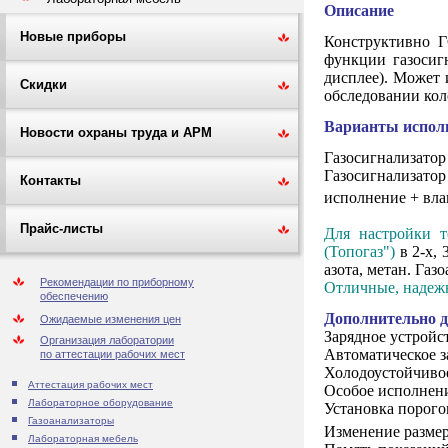
Описание
Новые приборы
Конструктивно Г
функции газосигн
дисплее). Может 
Скидки
обследовании кол
Варианты испол
Новости охраны труда и АРМ
Газосигнализатор "
Газосигнализат
Контакты
исполнение + вла
Прайс-листы
Для настройки т
(Топогаз")
в 2-х, 
азота, метан. Га
Рекомендации по приборному
Отличные, надежн
обеспечению
Дополнительно д
Ожидаемые изменения цен
Зарядное устройс
Организация лаборатории
Автоматическое з
по аттестации рабочих мест
Холодоустойчивое
Аттестация рабочих мест
Особое исполнени
Лабораторное оборудование
Установка порого
Газоанализаторы
Изменение размер
Лабораторная мебель