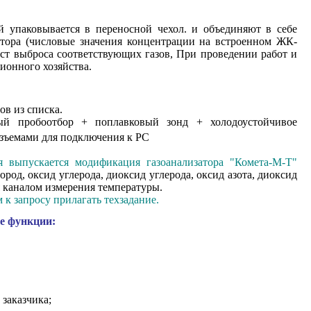
 упаковывается в переносной чехол. и объединяют в себе
затора (числовые значения концентрации на встроенном ЖК-
ест выброса соответствующих газов, При проведении работ и
ионного хозяйства.
зов из списка.
й пробоотбор + поплавковый зонд + холодоустойчивое
азъемами для подключения к РС
я выпускается модификация газоанализатора "Комета-М-Т"
ород, оксид углерода, диоксид углерода, оксид азота, диоксид
я каналом измерения температуры.
к запросу прилагать техзадание.
ые функции:
 заказчика;