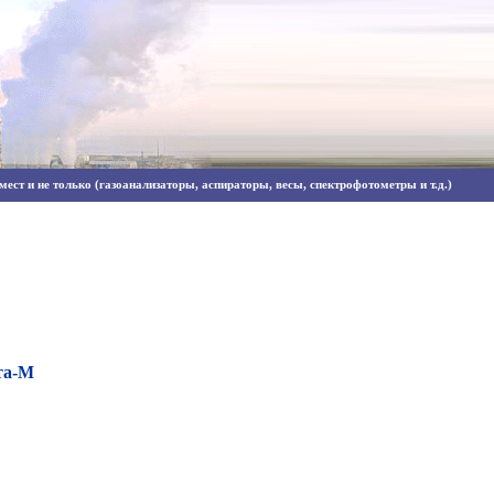
ест и не только (газоанализаторы, аспираторы, весы, спектрофотометры и т.д.)
та-М