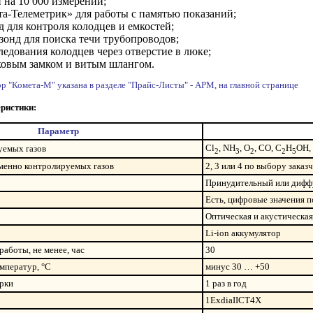
 на 10 000 измерений;
а-Телеметрик» для работы с памятью показаний;
 для контроля колодцев и емкостей;
зонд для поиска течи трубопроводов;
ледования колодцев через отверстие в люке;
ковым замком и витым шлангом.
ор "Комета-М" указана в разделе "Прайс-Листы" - АРМ, на главной странице
ристики:
Параметр
Cl
, NH
, O
, CO, C
H
OH,
уемых газов
2
3
2
2
5
менно контролируемых газов
2, 3 или 4 по выбору заказ
Принудительный или диф
Есть, цифровые значения 
Оптическая и акустическая
Li-ion аккумулятор
аботы, не менее, час
30
мператур, °C
минус 30 … +50
рки
1 раз в год
1ExdiaIICT4X