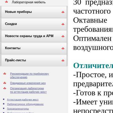
30 предназ
Лабораторная мебель
частотного
Новые приборы
Октавные 
Скидки
требования
Оптимален 
Новости охраны труда и АРМ
воздушного
Контакты
Прайс-листы
Отличител
-Простое, 
Рекомендации по приборному
обеспечению
предварите
Ожидаемые изменения цен
Организация лаборатории
-Готов к п
по аттестации рабочих мест
-Имеет уни
Аттестация рабочих мест
Лабораторное оборудование
непосредст
Газоанализаторы