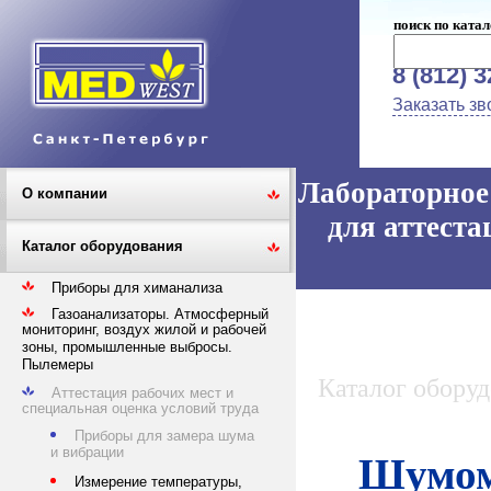
поиск по катал
8 (812) 
Заказать зв
Лабораторное 
О компании
для аттеста
Каталог оборудования
Приборы для химанализа
Газоанализаторы. Атмосферный
мониторинг, воздух жилой и рабочей
зоны, промышленные выбросы.
Пылемеры
Каталог обору
Аттестация рабочих мест и
специальная оценка условий труда
Приборы для замера шума
и вибрации
Шумом
Измерение температуры,