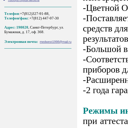
Лабораторная мебель
-Цветной O
Телефон
:+7(812)327-91-88,
-Поставляе
Tелефон/факс
:+7(812) 447-97-30
средств дл
Адрес: 190020
, Санкт-Петербург, ул.
Бумажная, д. 17, оф. 368.
результато
Электронная почта:
medwest1998@mail.ru
-Большой в
-Соответс
приборов 
-Расширенн
-2 года гар
Режимы и
при аттест