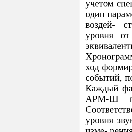
учетом спе
один парам
воздей- с
уровня от
эквивален
Хронограмм
ход формир
событий, п
Каждый фа
АРМ-Ш п
Соответст
уровня зву
изме- рения