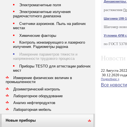
Динамометры
Электромагнитные поля
растяжения
По
Электромагнитные излучения
радиочастотного диапазона
Шагомер UW-1
Счетчики аэроионов. Пыль на рабочих
Шагомер ново
местах
Химические факторы
Угломер 4УМ с
Контроль ионизирующего и лазерного
по ГОСТ 537
излучения. Радиометры радона
Измерение параметров тяжести и
Новости 
напряженности трудового процесса
Приборы TESTO для аттестации рабочих
22 Августа 202
мест
30.12.2020 года
Измерение физических величин в
Подробнее »
промышленности
Все новости
Дозиметрический контроль
Лабораторное оборудование
Анализ нефтепродуктов
Лабораторная мебель
Новые приборы