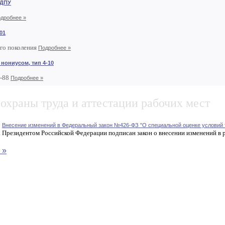
 ДПУ
дробнее »
01
го поколения
Подробнее »
 нониусом, тип 4-10
8-88
Подробнее »
охраны труда и аттестации рабочих мест
2
Внесение изменений в Федеральный закон №426-ФЗ "О специальной оценке условий 
 Президентом Российской Федерации подписан закон о внесении изменений в р
 »