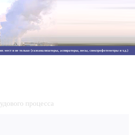
х мест и не только (газоанализаторы, аспираторы, весы, спектрофотометры и т.д.)
удового процесса