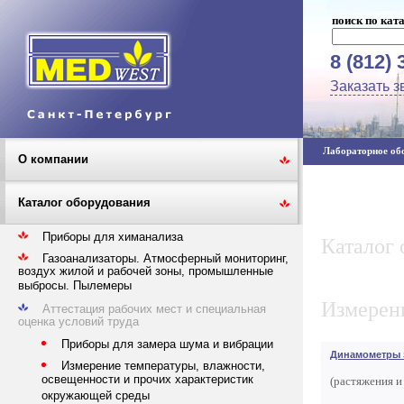
поиск по кат
8 (812) 
Заказать з
Лабораторное обо
О компании
Каталог оборудования
Приборы для химанализа
Каталог 
Газоанализаторы. Атмосферный мониторинг,
воздух жилой и рабочей зоны, промышленные
выбросы. Пылемеры
Измерени
Аттестация рабочих мест и специальная
оценка условий труда
Приборы для замера шума и вибрации
Динамометры 
Измерение температуры, влажности,
освещенности и прочих характеристик
(растяжения и
окружающей среды