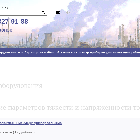
алогу
327-91-88
вонок
рудование и лабораторная мебель. А также весь спектр приборов для аттестации рабочи
оборудования
е параметров тяжести и напряженности тр
электронные АЦДУ универсальные
 сжатия)
Подробнее »