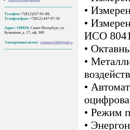
Лабораторная мебель
• Измере
Телефон
:+7(812)327-91-88,
Tелефон/факс
:+7(812) 447-97-30
• Измере
Адрес: 190020
, Санкт-Петербург, ул.
ИСО 8041
Бумажная, д. 17, оф. 368.
Электронная почта:
medwest1998@mail.ru
• Октавны
• Металл
воздейст
• Автомат
оцифрова
• Режим 
• Энергон