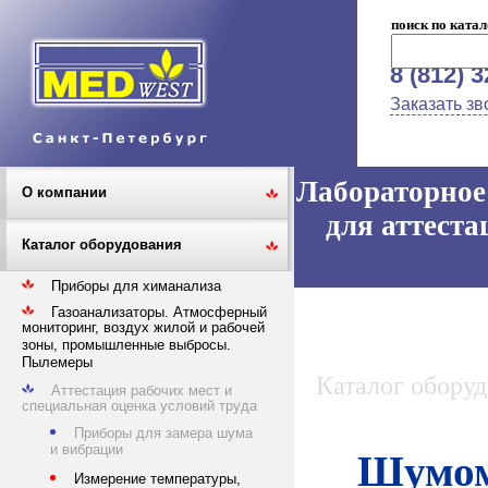
поиск по катал
8 (812) 
Заказать зв
Лабораторное 
О компании
для аттеста
Каталог оборудования
Приборы для химанализа
Газоанализаторы. Атмосферный
мониторинг, воздух жилой и рабочей
зоны, промышленные выбросы.
Пылемеры
Каталог обору
Аттестация рабочих мест и
специальная оценка условий труда
Приборы для замера шума
и вибрации
Шумом
Измерение температуры,