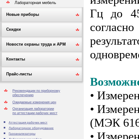
Лабораторная мебель
Гц до 4
Новые приборы
согласн
Скидки
результа
Новости охраны труда и АРМ
одноврем
Контакты
Прайс-листы
Возможн
• Измерен
Рекомендации по приборному
обеспечению
Ожидаемые изменения цен
• Измерен
Организация лаборатории
по аттестации рабочих мест
(МЭК 616
Аттестация рабочих мест
Лабораторное оборудование
• Измере
Газоанализаторы