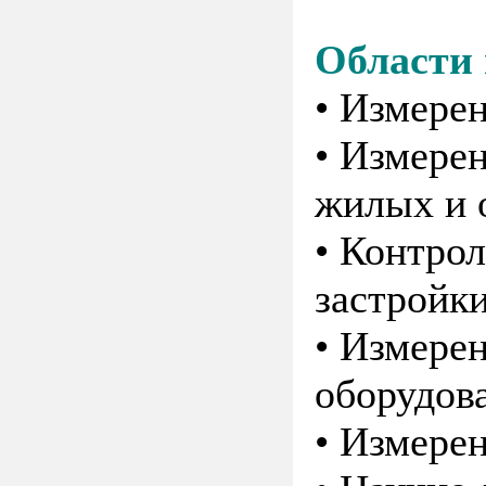
Области
• Измере
• Измере
жилых и 
• Контро
застройк
• Измере
оборудов
• Измере