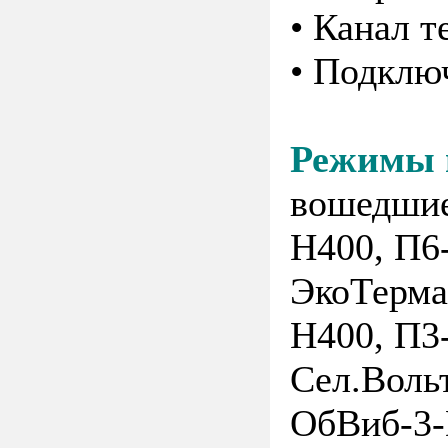
• Канал 
• Подклю
Режимы 
вошедшие
Н400, П6
ЭкоТерма
Н400, П3
Сел.Воль
ОбВиб-3-