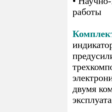
• Научно
работы
Комплект
индикато
предусил
трехкомп
электрон
двумя ко
эксплуата