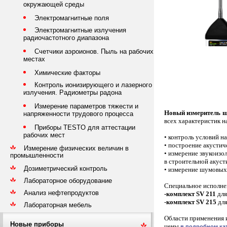
окружающей среды
Электромагнитные поля
Электромагнитные излучения
радиочастотного диапазона
Счетчики аэроионов. Пыль на рабочих
местах
Химические факторы
Контроль ионизирующего и лазерного
излучения. Радиометры радона
Измерение параметров тяжести и
Новый измеритель ш
напряженности трудового процесса
всех характеристик н
Приборы TESTO для аттестации
рабочих мест
• контроль условий н
• построение акустич
Измерение физических величин в
• измерение звукоизо
промышленности
в строительной акуст
Дозиметрический контроль
• измерение шумовых 
Лабораторное оборудование
Специальное исполне
Анализ нефтепродуктов
-комплект SV 211
для
-
комплект SV 215
дл
Лабораторная мебель
Области применения и
Новые приборы
цены
в подробном кат