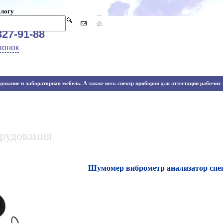
алогу
327-91-88
вонок
ование и лабораторная мебель. А также весь спектр приборов для аттестации рабочих м
орудования
Шумомер виброметр анализатор спе