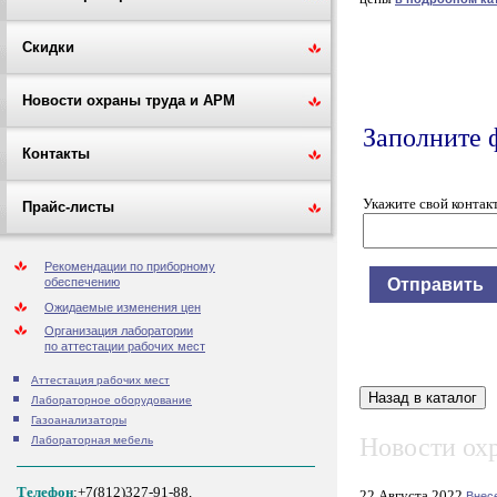
Скидки
Новости охраны труда и АРМ
Заполните 
Контакты
Укажите свой контак
Прайс-листы
Рекомендации по приборному
обеспечению
Ожидаемые изменения цен
Организация лаборатории
по аттестации рабочих мест
Аттестация рабочих мест
Лабораторное оборудование
Газоанализаторы
Новости охр
Лабораторная мебель
Телефон
:+7(812)327-91-88,
22 Августа 2022
Внес