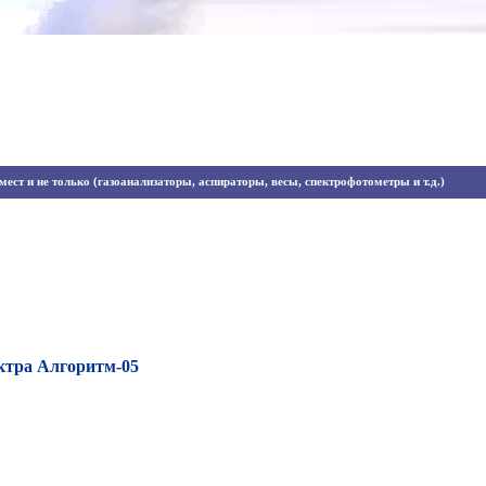
ест и не только (газоанализаторы, аспираторы, весы, спектрофотометры и т.д.)
ктра Алгоритм-05