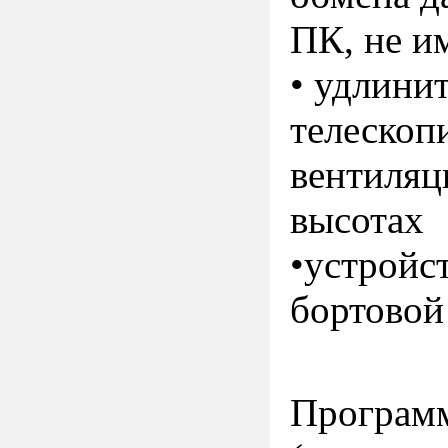
ПК, не и
• удлини
телескоп
вентиляц
высотах
•устройс
бортовой
Программ