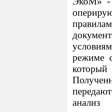
ЭкоМ» - 
опериру
правила
документ
условиям
режиме с
который
Получен
передают
анализ 