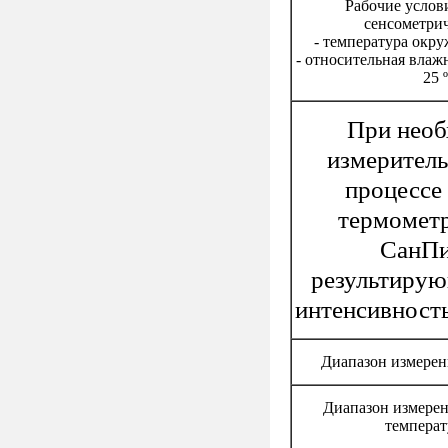
Рабочие услов
сенсометрич
- температура окру
- относительная влаж
25 
При необ
измерител
процессе
термометр
СанПиН
результирую
интенсивность
Диапазон измерен
Диапазон измерен
температ