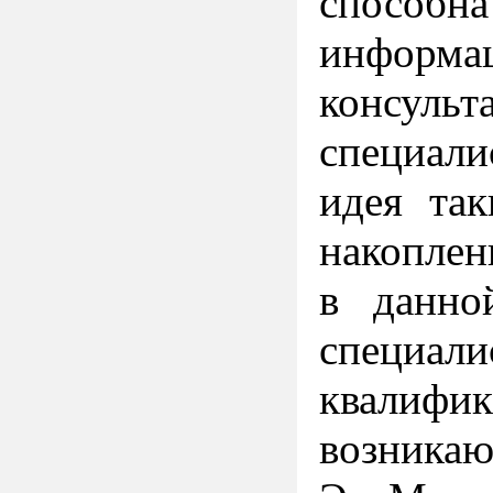
способна
информ
консул
специал
идея так
накоплен
в данно
специа
квалифик
возника