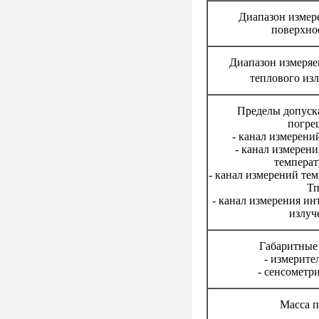
Диапазон измер
поверхнос
Диапазон измеряе
теплового изл
Пределы допуск
погре
- канал измерени
- канал измерен
температ
- канал измерений те
Тп
- канал измерения ин
излуч
Габаритные 
- измерите
- сенсометр
Масса п