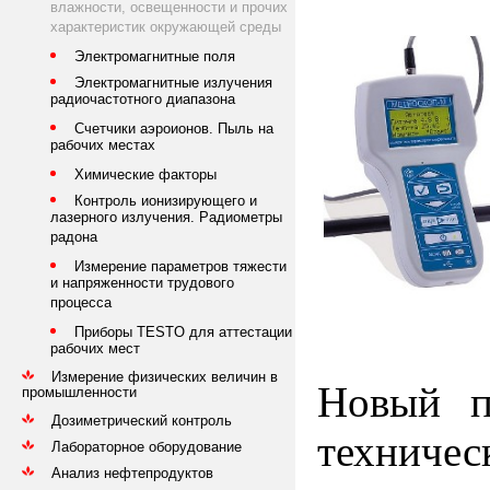
влажности, освещенности и прочих
характеристик окружающей среды
Электромагнитные поля
Электромагнитные излучения
радиочастотного диапазона
Счетчики аэроионов. Пыль на
рабочих местах
Химические факторы
Контроль ионизирующего и
лазерного излучения. Радиометры
радона
Измерение параметров тяжести
и напряженности трудового
процесса
Приборы TESTO для аттестации
рабочих мест
Измерение физических величин в
Новый 
промышленности
Дозиметрический контроль
техниче
Лабораторное оборудование
Анализ нефтепродуктов