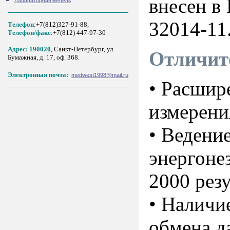
внесен в
Лабораторная мебель
32014-11
Телефон
:+7(812)327-91-88,
Tелефон/факс
:+7(812) 447-97-30
Адрес: 190020
, Санкт-Петербург, ул.
Отличит
Бумажная, д. 17, оф. 368.
Электронная почта:
medwest1998@mail.ru
• Расшир
измерени
• Ведени
энергоне
2000 рез
• Наличи
обмена д