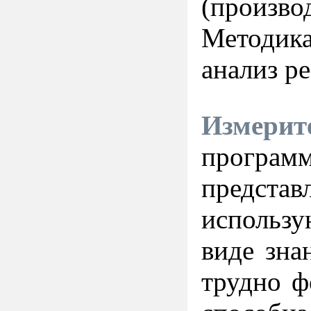
(произво
Методика
анализ ре
Измер
прогр
представ
использ
виде зна
трудно 