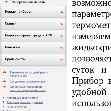
возможно
Лабораторная мебель
парамет
Новые приборы
термом
Скидки
измер
Новости охраны труда и АРМ
жидкокр
Контакты
позволя
Прайс-листы
суток и
Рекомендации по приборному
обеспечению
Прибор в
Ожидаемые изменения цен
Организация лаборатории
удобной
по аттестации рабочих мест
Аттестация рабочих мест
использ
Лабораторное оборудование
Газоанализаторы