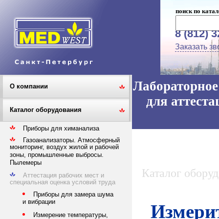
поиск по катал
8 (812) 
Заказать зв
Лабораторное 
О компании
для аттеста
Каталог оборудования
Приборы для химанализа
Газоанализаторы. Атмосферный
мониторинг, воздух жилой и рабочей
зоны, промышленные выбросы.
Пылемеры
Каталог обору
Аттестация рабочих мест и
специальная оценка условий труда
Приборы для замера шума
и вибрации
Измерит
Измерение температуры,