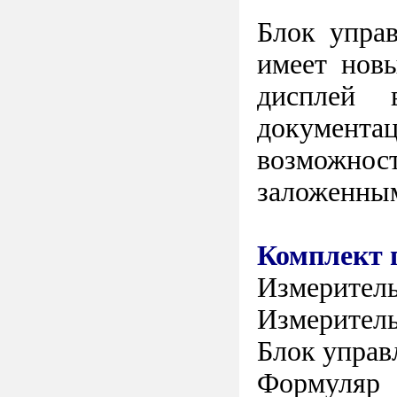
Блок упра
имеет нов
дисплей 
документа
возможност
заложенным
Комплект 
Измеритель
Измерител
Блок управ
Формуляр