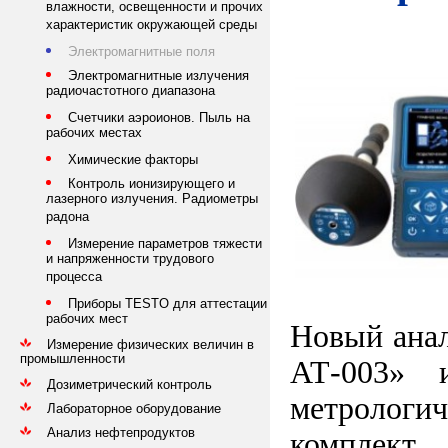
влажности, освещенности и прочих
характеристик окружающей среды
Электромагнитные поля
Электромагнитные излучения
радиочастотного диапазона
Счетчики аэроионов. Пыль на
рабочих местах
Химические факторы
Контроль ионизирующего и
лазерного излучения. Радиометры
радона
Измерение параметров тяжести
и напряженности трудового
процесса
Приборы TESTO для аттестации
рабочих мест
Новый анал
Измерение физических величин в
промышленности
АТ-003» 
Дозиметрический контроль
метрологи
Лабораторное оборудование
Анализ нефтепродуктов
комплект,