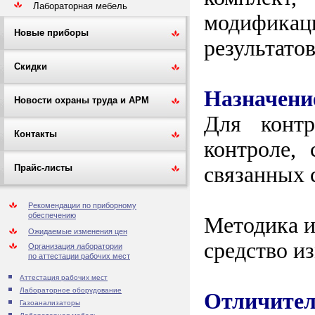
Лабораторная мебель
модификац
Новые приборы
результато
Скидки
Назначени
Новости охраны труда и АРМ
Для контр
Контакты
контроле, 
связанных 
Прайс-листы
Рекомендации по приборному
обеспечению
Методика и
Ожидаемые изменения цен
средство и
Организация лаборатории
по аттестации рабочих мест
Аттестация рабочих мест
Лабораторное оборудование
Отличител
Газоанализаторы