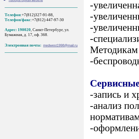
Лабораторная мебель
-увеличенн
-увеличенн
Телефон
:+7(812)327-91-88,
Tелефон/факс
:+7(812) 447-97-30
-увеличенн
Адрес: 190020
, Санкт-Петербург, ул.
Бумажная, д. 17, оф. 368.
-cпециализ
Электронная почта:
medwest1998@mail.ru
Методикам 
-беспроводн
Сервисные
-запись и 
-анализ по
норматива
-оформлени