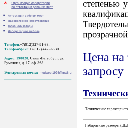
степенью у
Организация лаборатории
по аттестации рабочих мест
квалификац
Аттестация рабочих мест
Твердотель
Лабораторное оборудование
Газоанализаторы
прозрачной
Лабораторная мебель
Телефон
:+7(812)327-91-88,
Tелефон/факс
:+7(812) 447-97-30
Цена на
Адрес: 190020
, Санкт-Петербург, ул.
Бумажная, д. 17, оф. 368.
запросу
Электронная почта:
medwest1998@mail.ru
Техническ
Технические характерист
Габаритные размеры (Шх