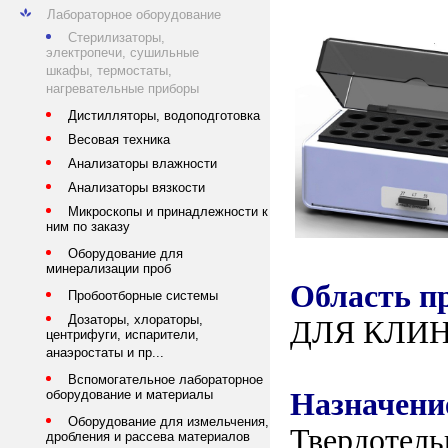
Лабораторное оборудование
Стерилизаторы,
электропечи, сушильные
шкафы, термостаты,
нагревательные приборы
Дистилляторы, водоподготовка
Весовая техника
Анализаторы влажности
Анализаторы вязкости
Микроскопы и принадлежности к
ним по заказу
Оборудование для
минерализации проб
Область п
Пробоотборные системы
Дозаторы, хлораторы,
ДЛЯ КЛИ
центрифуги, испарители,
анаэростаты и пр...
Вспомогательное лабораторное
Назначени
оборудование и материалы
Оборудование для измельчения,
Твердотел
дробления и рассева материалов