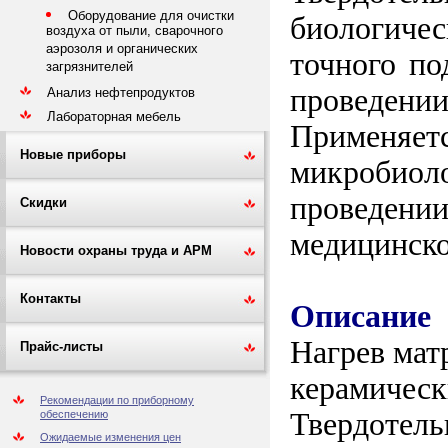
Оборудование для очистки
биологичес
воздуха от пыли, сварочного
аэрозоля и органических
точного п
загрязнителей
проведении
Анализ нефтепродуктов
Лабораторная мебель
Применяе
Новые приборы
микробиол
проведени
Скидки
медицинско
Новости охраны труда и АРМ
Контакты
Описание
Нагрев мат
Прайс-листы
керамическ
Рекомендации по приборному
Твердотел
обеспечению
Ожидаемые изменения цен