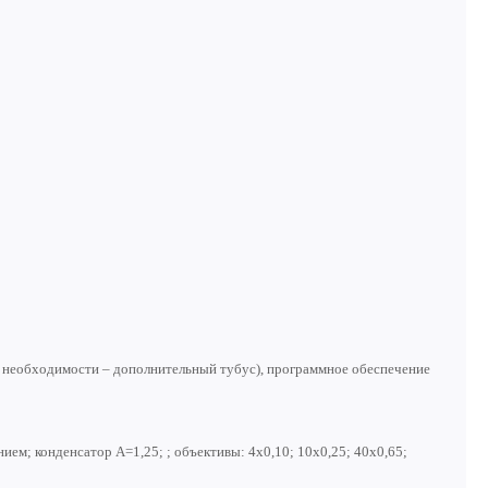
и необходимости – дополнительный тубус), программное обеспечение
ем; конденсатор А=1,25; ; объективы: 4х0,10; 10х0,25; 40х0,65;