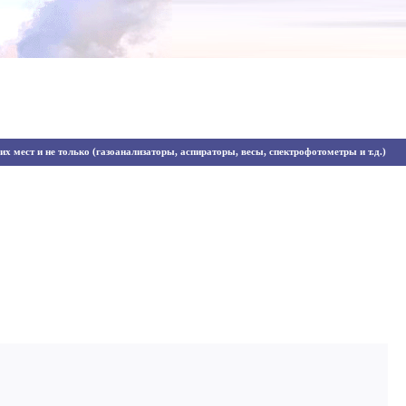
х мест и не только (газоанализаторы, аспираторы, весы, спектрофотометры и т.д.)