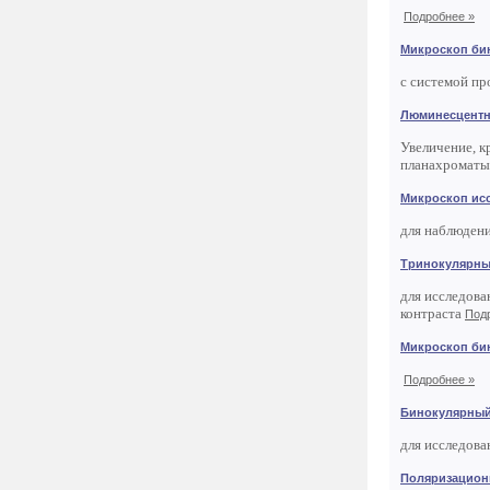
Подробнее »
Микроскоп бин
с системой п
Люминесцентн
Увеличение, к
планахроматы:
Микроскоп ис
для наблюден
Тринокулярны
для исследова
контраста
Под
Микроскоп би
Подробнее »
Бинокулярный
для исследова
Поляризацион