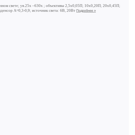
ном свете; ув.25х –630х ; объективы 2,5х0,05П; 10х0,20П; 20х0,45П;
нденсор А=0,3-0,9; источник света: 6В, 20Вт
Подробнее »