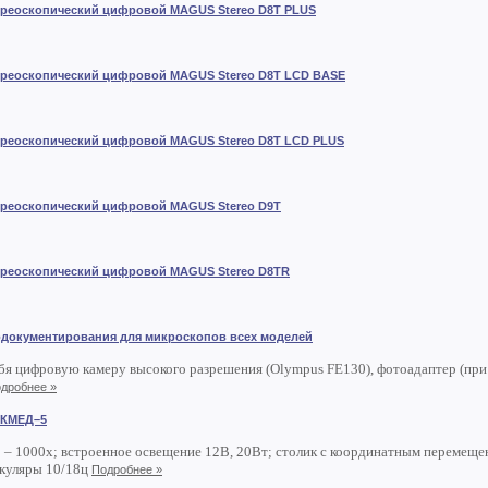
ереоскопический цифровой MAGUS Stereo D8T PLUS
ереоскопический цифровой MAGUS Stereo D8T LCD BASE
ереоскопический цифровой MAGUS Stereo D8T LCD PLUS
ереоскопический цифровой MAGUS Stereo D9T
ереоскопический цифровой MAGUS Stereo D8TR
одокументирования для микроскопов всех моделей
бя цифровую камеру высокого разрешения (Olympus FE130), фотоадаптер (пр
дробнее »
ИКМЕД–5
 – 1000х; встроенное освещение 12В, 20Вт; столик с координатным перемещени
окуляры 10/18ц
Подробнее »