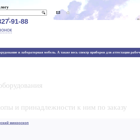
алогу
327-91-88
вонок
рудование и лабораторная мебель. А также весь спектр приборов для аттестации рабочи
оборудования
опы и принадлежности к ним по заказу
еский микроскоп