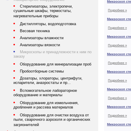
Микроскоп сте
Стерилизаторы, электропечи,
Подробнее »
сушильные шкафы, термостаты,
нагревательные приборы
Микроскоп сте
Дистилляторы, водоподготовка
Подробнее »
Весовая техника
Микроскоп сте
Анализаторы влажности
Анализаторы вязкости
Подробнее »
Микроскопы и принадлежности к ним по
Микроскоп сте
заказу
Подробнее »
Оборудование для минерализации проб
Пробоотборные системы
Микроскоп сте
Дозаторы, хлораторы, центрифуги,
Подробнее »
испарители, анаэростаты и пр...
Микроскоп сте
Вспомогательное лабораторное
оборудование и материалы
Подробнее »
Оборудование для измельчения,
Микроскоп сте
дробления и рассева материалов
Оборудование для очистки воздуха от
Подробнее »
пыли, сварочного аэрозоля и органических
Микроскоп сте
загрязнителей