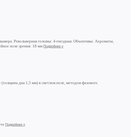
камера. Револьверная головка: 4-гнездная. Объективы: Ахроматы,
йное поле зрения: 18 мм
Подробнее »
(толщина дна 1,5 мм) в светлом поле, методом фазового
ете
Подробнее »