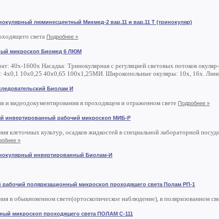
окулярный люминесцентный Микмед-2 вар.11 и вар.11 Т (тринокуляр)
роходящего света
Подробнее »
ый микроскоп Биомед 6 ЛЮМ
рат: 40х-1600х Насадка: Тринокулярная с регуляцией световых потоков окуляр-
 4х0,1 10х0,25 40х0,65 100х1,25МИ. Широкопольные окуляры: 10х, 16х. Лине
следовательский Биолам И
ия и видеодокументирования в проходящем и отраженном свете
Подробнее »
й инвертированный рабочий микроскоп МИБ-Р
ния клеточных культур, осадков жидкостей в специальной лабораторной посуде 
робнее »
нокулярный инвертированный Биолам-И
 рабочий поляризационный микроскоп проходящего света Полам РП-1
ния в обыкновенном свете(ортоскопическое наблюдение), в поляризованном св
ный микроскоп проходящего света ПОЛАМ С-111