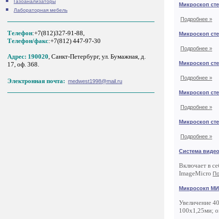
Газоанализаторы
Микроскоп ст
Лабораторная мебель
Подробнее »
Телефон
:+7(812)327-91-88,
Микроскоп ст
Tелефон/факс
:+7(812) 447-97-30
Подробнее »
Адрес: 190020
, Санкт-Петербург, ул. Бумажная, д.
Микроскоп ст
17, оф. 368.
Подробнее »
Электронная почта:
medwest1998@mail.ru
Микроскоп ст
Подробнее »
Микроскоп ст
Подробнее »
Система виде
Включает в се
ImageMicro
По
Микросокп М
Увеличение 40
100х1,25ми; 