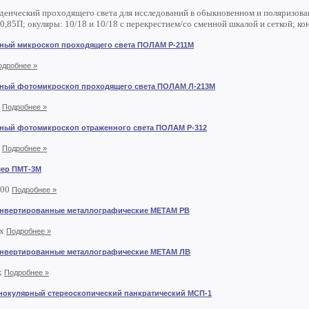
денческий проходящего света для исследований в обыкновенном и поляризован
0,85П; окуляры: 10/18 и 10/18 с перекрестием/со сменной шкалой и сеткой; ко
ный микроскоп проходящего света ПОЛАМ Р-211М
одробнее »
ный фотомикроскоп проходящего света ПОЛАМ Л-213М
х
Подробнее »
ный фотомикроскоп отраженного света ПОЛАМ Р-312
х
Подробнее »
ер ПМТ-3М
800
Подробнее »
нвертированные металлографические МЕТАМ РВ
0х
Подробнее »
нвертированные металлографические МЕТАМ ЛВ
х
Подробнее »
нокулярный стереоскопический панкратический МСП-1