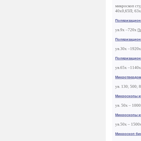
микроскоп сту
40х0,65П; 63х
Поляризацион
ув.9х –720х
П
Поляризацион
ув.30х –1920
Поляризацион
ув.65х –1140
Микротвердом
ув. 130; 500; 
Микроскопы и
ув. 50х – 100
Микроскопы и
ув.50х – 1500
Микроскоп би