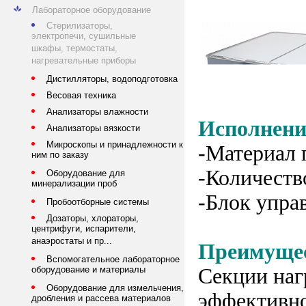
Лабораторное оборудование
Стерилизаторы,
электропечи, сушильные
шкафы, термостаты,
нагревательные приборы
Дистилляторы, водоподготовка
Весовая техника
Анализаторы влажности
Исполнени
Анализаторы вязкости
Микроскопы и принадлежности к
-Материал 
ним по заказу
-Количество
Оборудование для
минерализации проб
-Блок упра
Пробоотборные системы
Дозаторы, хлораторы,
центрифуги, испарители,
анаэростаты и пр...
Преимуще
Вспомогательное лабораторное
Секции наг
оборудование и материалы
Оборудование для измельчения,
эффективно
дробления и рассева материалов