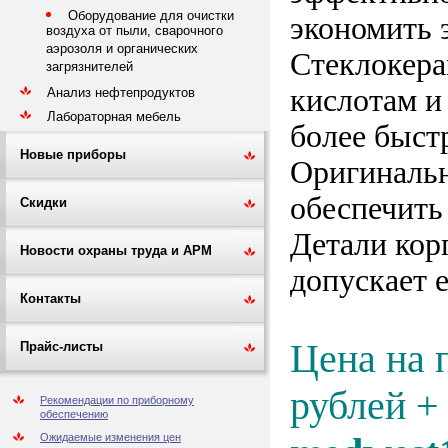
Оборудование для очистки
экономить 
воздуха от пыли, сварочного
аэрозоля и органических
Стеклокера
загрязнителей
кислотам и
Анализ нефтепродуктов
Лабораторная мебель
более быст
Новые приборы
Оригинальн
обеспечить
Скидки
Детали кор
Новости охраны труда и АРМ
допускает 
Контакты
Цена на 
Прайс-листы
рублей +
Рекомендации по приборному
обеспечению
Ожидаемые изменения цен