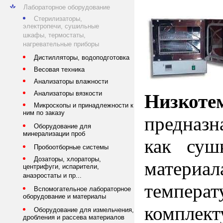
Лабораторное оборудование
Стерилизаторы,
электропечи, сушильные
шкафы, термостаты,
нагревательные приборы
Дистилляторы, водоподготовка
Весовая техника
Анализаторы влажности
Анализаторы вязкости
Низкот
Микроскопы и принадлежности к
ним по заказу
предназн
Оборудование для
минерализации проб
как суш
Пробоотборные системы
Дозаторы, хлораторы,
матер
центрифуги, испарители,
анаэростаты и пр...
темпер
Вспомогательное лабораторное
оборудование и материалы
комплек
Оборудование для измельчения,
дробления и рассева материалов