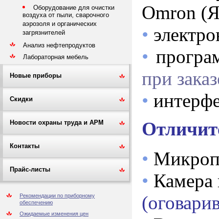
Omron (Я
Оборудование для очистки
воздуха от пыли, сварочного
аэрозоля и органических
•
электр
загрязнителей
Анализ нефтепродуктов
•
прогр
Лабораторная мебель
при заказ
Новые приборы
•
интерф
Скидки
Отличит
Новости охраны труда и АРМ
Контакты
•
Микроп
Прайс-листы
•
Камера 
(оговарив
Рекомендации по приборному
обеспечению
Ожидаемые изменения цен