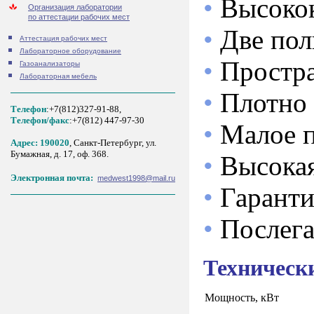
•
Высоко
Организация лаборатории
по аттестации рабочих мест
•
Две пол
Аттестация рабочих мест
Лабораторное оборудование
•
Простра
Газоанализаторы
Лабораторная мебель
•
Плотно 
Телефон
:+7(812)327-91-88,
Tелефон/факс
:+7(812) 447-97-30
•
Малое п
Адрес: 190020
, Санкт-Петербург, ул.
Бумажная, д. 17, оф. 368.
•
Высокая
Электронная почта:
medwest1998@mail.ru
•
Гаранти
•
Послег
Техническ
Мощность, кВт