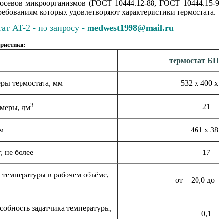
осевов микроорганизмов (ГОСТ 10444.12-88, ГОСТ 10444.15-9
требованиям которых удовлетворяют характеристики термостата.
ат АТ-2 - по запросу -
medwest1998@mail.ru
ристики:
термостат БП
ры термостата, мм
532 х 400 х
3
21
амеры, дм
мм
461 х 38
, не более
17
 температуры в рабочем объёме,
от + 20,0 до 
собность задатчика температуры,
0,1