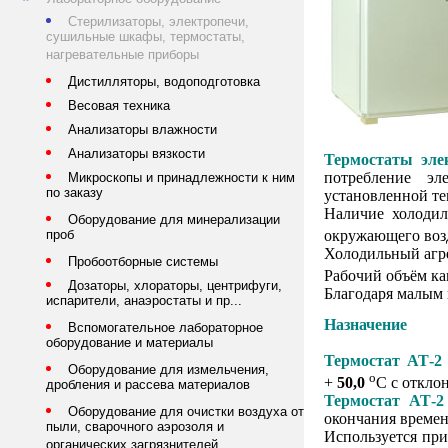
Стерилизаторы, электропечи,
сушильные шкафы, термостаты,
нагревательные приборы
Дистилляторы, водоподготовка
Весовая техника
Анализаторы влажности
Анализаторы вязкости
Термостаты эле
потребление эл
Микроскопы и принадлежности к ним
по заказу
установленной те
Наличие холодил
Оборудование для минерализации
окружающего возд
проб
Холодильный агре
Пробоотборные системы
Рабочий объём ка
Дозаторы, хлораторы, центрифуги,
Благодаря малым 
испарители, анаэростаты и пр...
Назначение
Вспомогательное лабораторное
оборудование и материалы
Термостат АТ-2
Оборудование для измельчения,
o
+
50,0
С с откло
дробления и рассева материалов
Термостат АТ-2
Оборудование для очистки воздуха от
окончания времен
пыли, сварочного аэрозоля и
Используется при
органических загрязнителей