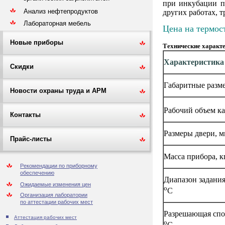
при инкубации п
Анализ нефтепродуктов
других работах, 
Лабораторная мебель
Цена на термост
Новые приборы
Технические характе
Характеристика
Скидки
Габаритные разме
Новости охраны труда и АРМ
Рабочий объем к
Контакты
Размеры двери, 
Прайс-листы
Масса прибора, кг
Рекомендации по приборному
обеспечению
Диапазон задания
Ожидаемые изменения цен
o
С
Организация лаборатории
по аттестации рабочих мест
Разрешающая спо
Аттестация рабочих мест
o
С,