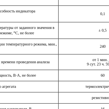
собность индикатора
0,1
ратуры от заданного значения в
± 0,5
o
режиме,
С, не более
ии температурного режима, мин.,
240
от 1 мин.
 времени проведения анализа
9 сут. 23 ч. 5
ность, В·А, не более
60
 агрегата
термоэлектри
резистив
ния нагревателя, В
16