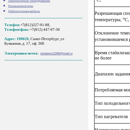
Лабораторное оборудование
Газоанализаторы
Лабораторная мебель
Разрешающая спо
o
температуры,
С,
Телефон
:+7(812)327-91-88,
Tелефон/факс
:+7(812) 447-97-30
Отклонение темпе
Адрес: 190020
, Санкт-Петербург, ул.
установившемся 
Бумажная, д. 17, оф. 368.
Время стабилизац
Электронная почта:
medwest1998@mail.ru
не более
Диапазон задания
Потребляемая мощ
Тип холодильного
Тип нагревателя
Напряжение пита