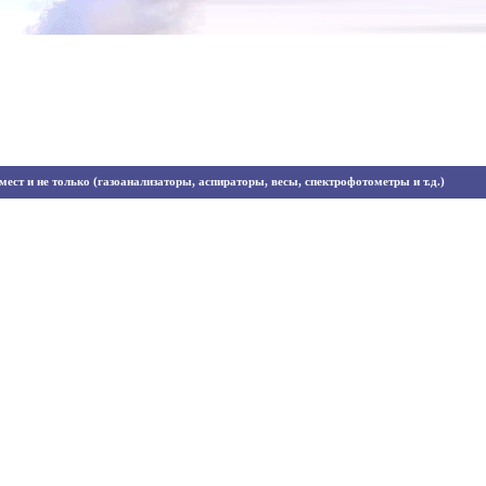
ест и не только (газоанализаторы, аспираторы, весы, спектрофотометры и т.д.)