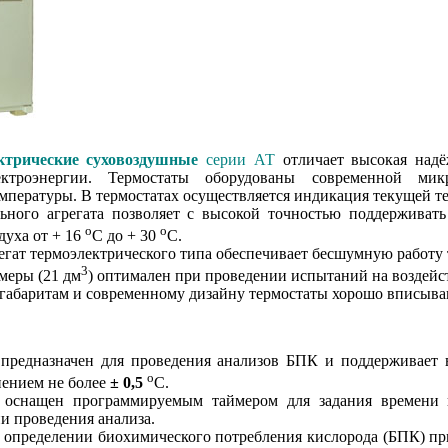
ктрические суховоздушные
серии АТ
отличает высокая надё
ектроэнергии. Термостаты оборудованы современной мик
мпературы. В термостатах осуществляется индикация текущей т
ьного агрегата позволяет с высокой точностью поддерживать
о
о
уха от + 16
С до + 30
С.
гат термоэлектрического типа обеспечивает бесшумную работу 
3
меры (21 дм
) оптимален при проведении испытаний на воздейс
габаритам и современному дизайну термостаты хорошо вписыва
п
редназначен для проведения анализов БПК и поддерживает 
o
нением не более
± 0,5
С.
оснащен программируемым таймером для задания времени п
и проведения анализа.
 определении биохимического потребления кислорода (БПК) пр