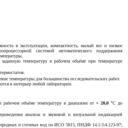
жность в эксплуатации, компактность, малый вес и низкое
ропроцессорной системой автоматического поддержания
емпературы.
 заданную температуру в рабочем объёме при температуре
термостатов.
твие температуры для большинства исследовательских работ.
ются в интерьер любой лаборатории.
o
в рабочем объёме температуру в диапазоне от
+ 20,0
С до
роведения анализа и звуковой и визуальной индикацией
иродных и сточных вод по ИСО 5815, ПНДФ 14.1:3:4.123-97;