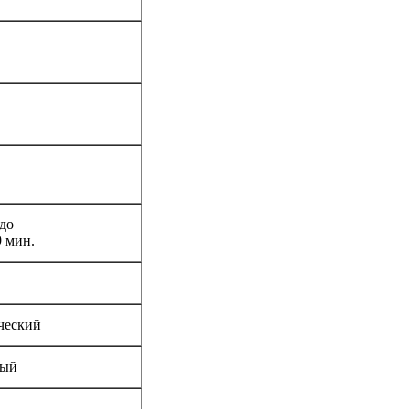
 до
9 мин.
ческий
ный