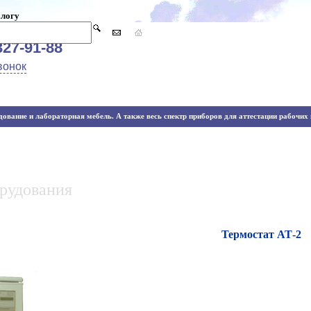
алогу
327-91-88
вонок
ование и лабораторная мебель. А также весь спектр приборов для аттестации рабочих м
орудования
Термостат АТ-2