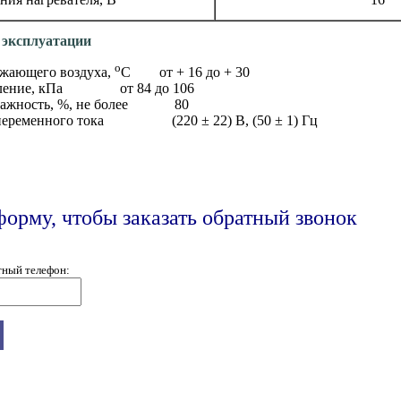
 эксплуатации
o
ужающего воздуха,
С от + 16 до + 30
авление, кПа от 84 до 106
влажность, %, не более 80
 переменного тока (220 ± 22) В, (50 ± 1) Гц
форму, чтобы заказать обратный звонок
тный телефон: