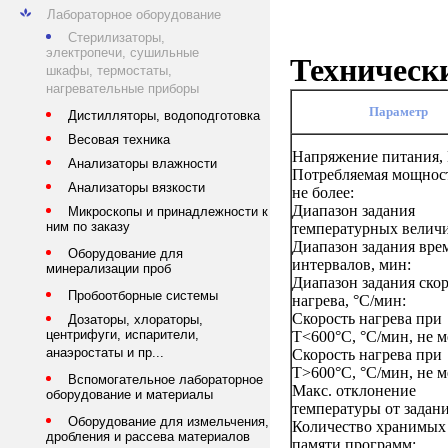
Лабораторное оборудование
Стерилизаторы,
электропечи, сушильные
Техническ
шкафы, термостаты,
нагревательные приборы
Параметр
Дистилляторы, водоподготовка
Весовая техника
Напряжение питания, 
Анализаторы влажности
Потребляемая мощност
Анализаторы вязкости
не более:
Диапазон задания
Микроскопы и принадлежности к
ним по заказу
температурных величи
Диапазон задания вре
Оборудование для
интервалов, мин:
минерализации проб
Диапазон задания ско
Пробоотборные системы
нагрева, °С/мин:
Скорость нагрева при
Дозаторы, хлораторы,
центрифуги, испарители,
Т<600°С, °С/мин, не м
анаэростаты и пр...
Скорость нагрева при
Т>600°С, °С/мин, не м
Вспомогательное лабораторное
Макс. отклонение
оборудование и материалы
температуры от задани
Оборудование для измельчения,
Количество хранимых
дробления и рассева материалов
памяти программ: