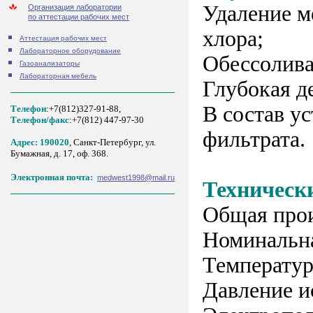
Удаление м
Организация лаборатории
по аттестации рабочих мест
хлора;
Аттестация рабочих мест
Лабораторное оборудование
Обессолива
Газоанализаторы
Лабораторная мебель
Глубокая д
В состав у
Телефон
:+7(812)327-91-88,
Tелефон/факс
:+7(812) 447-97-30
фильтрата.
Адрес: 190020
, Санкт-Петербург, ул.
Бумажная, д. 17, оф. 368.
Электронная почта:
medwest1998@mail.ru
Техническ
Общая прои
Номинальна
Температур
Давление ис