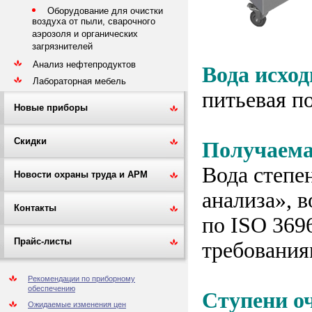
Оборудование для очистки
воздуха от пыли, сварочного
аэрозоля и органических
загрязнителей
Анализ нефтепродуктов
Вода исход
Лабораторная мебель
питьевая п
Новые приборы
Скидки
Получаема
Вода степе
Новости охраны труда и АРМ
анализа», 
Контакты
по ISO 369
Прайс-листы
требования
Рекомендации по приборному
обеспечению
Ступени о
Ожидаемые изменения цен