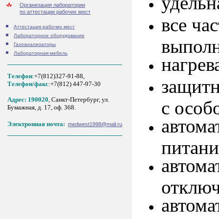
удельн
Организация лаборатории
по аттестации рабочих мест
все ча
Аттестация рабочих мест
Лабораторное оборудование
выполн
Газоанализаторы
Лабораторная мебель
нагрев
Телефон
:+7(812)327-91-88,
защитн
Tелефон/факс
:+7(812) 447-97-30
Адрес: 190020
, Санкт-Петербург, ул.
с особ
Бумажная, д. 17, оф. 368.
автома
Электронная почта:
medwest1998@mail.ru
питани
автома
отключ
автома