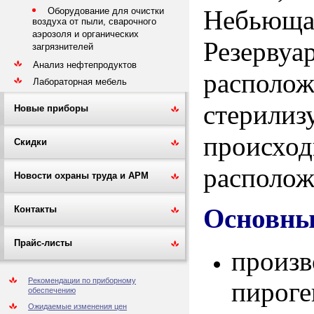
Небьюща
Оборудование для очистки
воздуха от пыли, сварочного
аэрозоля и органических
Резервуа
загрязнителей
Анализ нефтепродуктов
распол
Лабораторная мебель
стерилиз
Новые приборы
происхо
Скидки
располож
Новости охраны труда и АРМ
Основны
Контакты
Прайс-листы
произв
Рекомендации по приборному
пироге
обеспечению
Ожидаемые изменения цен