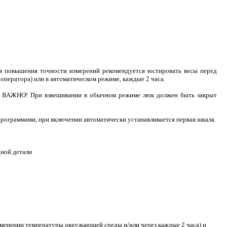
 повышения точности измерений рекомендуется юстировать весы перед
ператора) или в автоматическом режиме, каждые 2 часа.
ми. ВАЖНО! При взвешивании в обычном режиме люк должен быть закрыт
программами, при включении автоматически устанавливается первая шкала.
дной детали
зменении температуры окружающей среды и/или через каждые 2 часа) и