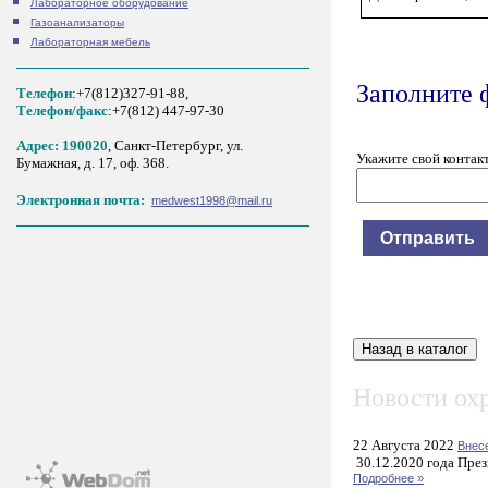
Лабораторное оборудование
Газоанализаторы
Лабораторная мебель
Заполните 
Телефон
:+7(812)327-91-88,
Tелефон/факс
:+7(812) 447-97-30
Адрес: 190020
, Санкт-Петербург, ул.
Укажите свой контак
Бумажная, д. 17, оф. 368.
Электронная почта:
medwest1998@mail.ru
Новости охр
22 Августа 2022
Внес
30.12.2020 года През
Подробнее »