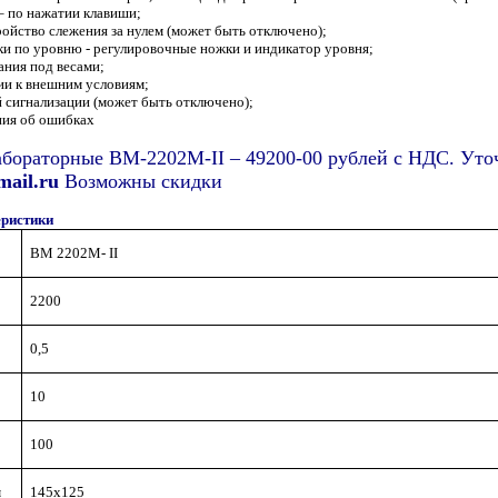
– по нажатии клавиши;
ройство слежения за нулем (может быть отключено);
ки по уровню - регулировочные ножки и индикатор уровня;
ания под весами;
ции к внешним условиям;
й сигнализации (может быть отключено);
ния об ошибках
абораторные ВМ-2202М-II – 49200-00 рублей с НДС. Уто
ail.ru
Возможны скидки
еристики
ВМ 2202М- II
2200
0,5
10
100
м
145х125