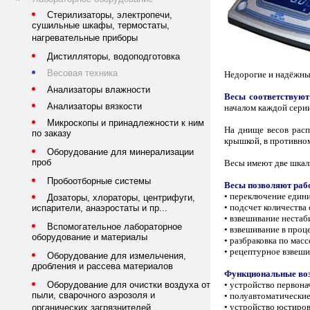
Стерилизаторы, электропечи,
сушильные шкафы, термостаты,
нагревательные приборы
Дистилляторы, водоподготовка
Весовая техника
Недорогие и надёжны
Анализаторы влажности
Весы соответствуют
Анализаторы вязкости
началом каждой серии
Микроскопы и принадлежности к ним
На днище весов рас
по заказу
крышкой, в противном
Оборудование для минерализации
проб
Весы имеют две шкалы
Пробоотборные системы
Весы позволяют раб
• переключение едини
Дозаторы, хлораторы, центрифуги,
• подсчет количества
испарители, анаэростаты и пр...
• взвешивание неста
Вспомогательное лабораторное
• взвешивание в проц
оборудование и материалы
• разбраковка по ма
• рецептурное взвеш
Оборудование для измельчения,
дробления и рассева материалов
Функциональные во
• устройство первона
Оборудование для очистки воздуха от
пыли, сварочного аэрозоля и
• полуавтоматические
• устройство юстиров
органических загрязнителей