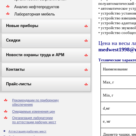
полуавтоматический 
Анализ нефтепродуктов
• автоматическое уст
• устройство установ
Лабораторная мебель
• устройство взвешив
• устройство адапта
Новые приборы
• устройство звуково
• устройство сообще
Скидки
Цена на весы л
medwest1998@m
Новости охраны труда и АРМ
Технические характ
Наименование
Контакты
Max, г
Прайс-листы
Min, г
Рекомендации по приборному
обеспечению
d,мг
Ожидаемые изменения цен
Организация лаборатории
е, мг
по аттестации рабочих мест
Аттестация рабочих мест
Диаметр чашки, м