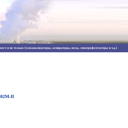
ест и не только (газоанализаторы, аспираторы, весы, спектрофотометры и т.д.)
02М-II