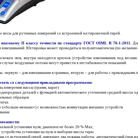
е весы для рутинных измерений со встроенной юстировочной гирей.
 высокому II классу точности по стандарту ГОСТ OIML R 76-1-2011.
Для
 взвешиваний. Юстировка может проводиться полуавтоматичски (по желанию о
положен люк, внутри находится крючок устройства взвешивания под веса
 случае воздушные потоки могут привести к нестабильности показаний.
: первую – для взвешивания в граммах, вторую – для работы с прикладными 
отать со следующими прикладными программами:
ц измерения массы (грамм, карат)
 однородных деталей с функцией автоматического уточнения средней массы о
бильных образцов
ентах
ссе («больше-меньше») с возможностью коммутации внешних устройств
ивание
зможности:
чальной установки нуля, диапазон не более 20 % Max;
 устройства установки на нуль и выборки массы тары
ки со встроенной гирей, имеющее два режима работы: автоматический (при и