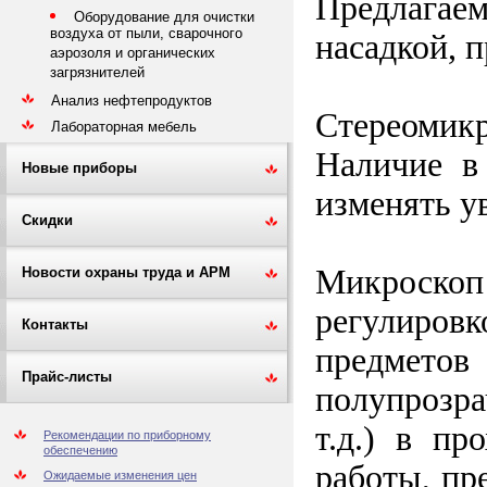
Предлагае
Оборудование для очистки
воздуха от пыли, сварочного
насадкой, 
аэрозоля и органических
загрязнителей
Анализ нефтепродуктов
Стереомик
Лабораторная мебель
Наличие в
Новые приборы
изменять у
Скидки
Микроско
Новости охраны труда и АРМ
регулировк
Контакты
предметов
Прайс-листы
полупрозра
т.д.) в п
Рекомендации по приборному
обеспечению
работы, пр
Ожидаемые изменения цен