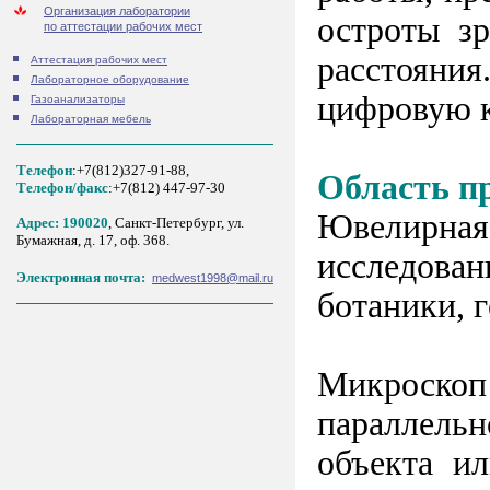
Организация лаборатории
остроты зр
по аттестации рабочих мест
расстояни
Аттестация рабочих мест
Лабораторное оборудование
цифровую к
Газоанализаторы
Лабораторная мебель
Телефон
:+7(812)327-91-88,
Область п
Tелефон/факс
:+7(812) 447-97-30
Ювелирная
Адрес: 190020
, Санкт-Петербург, ул.
Бумажная, д. 17, оф. 368.
исследован
Электронная почта:
medwest1998@mail.ru
ботаники, г
Микроско
параллель
объекта и