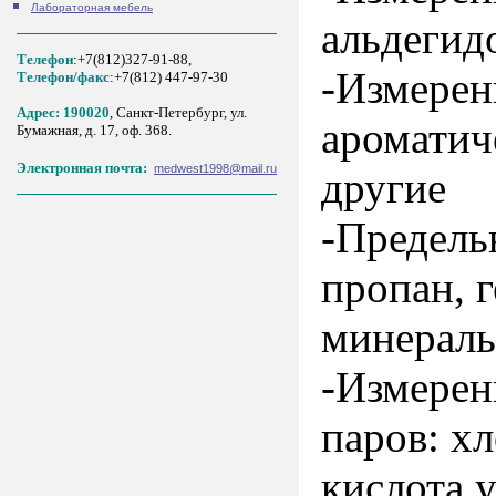
Лабораторная мебель
альдегид
Телефон
:+7(812)327-91-88,
-Измерен
Tелефон/факс
:+7(812) 447-97-30
Адрес: 190020
, Санкт-Петербург, ул.
ароматиче
Бумажная, д. 17, оф. 368.
Электронная почта:
medwest1998@mail.ru
другие
-Предель
пропан, г
минераль
-Измерен
паров: х
кислота 