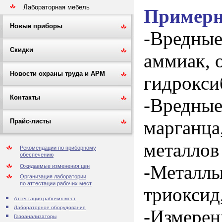
Лабораторная мебель
Примерн
Новые приборы
-Вредные
Скидки
аммиак, о
Новости охраны труда и АРМ
гидрокси
Контакты
-Вредные
марганца,
Прайс-листы
металлов
Рекомендации по приборному
обеспечению
-Металлы
Ожидаемые изменения цен
Организация лаборатории
по аттестации рабочих мест
триоксид
Аттестация рабочих мест
Лабораторное оборудование
-Измерен
Газоанализаторы