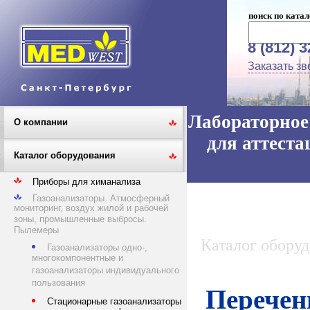
поиск по катал
8 (812) 
Заказать зв
Лабораторное 
О компании
для аттеста
Каталог оборудования
Приборы для химанализа
Газоанализаторы. Атмосферный
мониторинг, воздух жилой и рабочей
зоны, промышленные выбросы.
Пылемеры
Каталог обору
Газоанализаторы одно-,
многокомпонентные и
газоанализаторы индивидуального
пользования
Перечен
Стационарные газоанализаторы