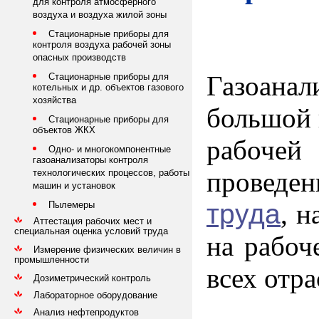
для контроля атмосферного
воздуха и воздуха жилой зоны
Стационарные приборы для
контроля воздуха рабочей зоны
опасных производств
Газоана
Стационарные приборы для
котельных и др. объектов газового
хозяйства
большой 
Стационарные приборы для
объектов ЖКХ
рабоче
Одно- и многокомпонентные
газоанализаторы контроля
проведе
технологических процессов, работы
машин и установок
труда
, н
Пылемеры
Аттестация рабочих мест и
специальная оценка условий труда
на рабоч
Измерение физических величин в
промышленности
всех отр
Дозиметрический контроль
Лабораторное оборудование
Анализ нефтепродуктов