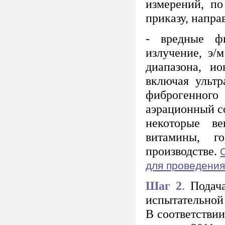
измерений, п
приказу, напра
- вредные фи
излучение, э/
диапазона, и
включая ультр
фиброгенного
аэрационный со
некоторые ве
витамины, г
производстве.
для проведени
Шаг 2
.
Подача
испытательной
В соответстви