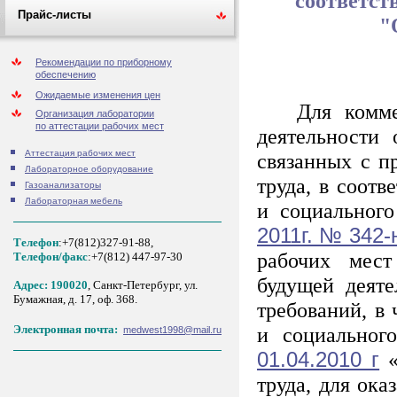
соответст
Прайс-листы
"
Рекомендации по приборному
обеспечению
Ожидаемые изменения цен
Для коммерч
Организация лаборатории
по аттестации рабочих мест
деятельности 
Аттестация рабочих мест
связанных с п
Лабораторное оборудование
труда, в соот
Газоанализаторы
Лабораторная мебель
и социального
2011г. № 342-
Телефон
:+7(812)327-91-88,
рабочих мест
Tелефон/факс
:+7(812) 447-97-30
будущей деяте
Адрес: 190020
, Санкт-Петербург, ул.
Бумажная, д. 17, оф. 368.
требований, в
и социальног
Электронная почта:
medwest1998@mail.ru
01.04.2010 г
труда, для ок