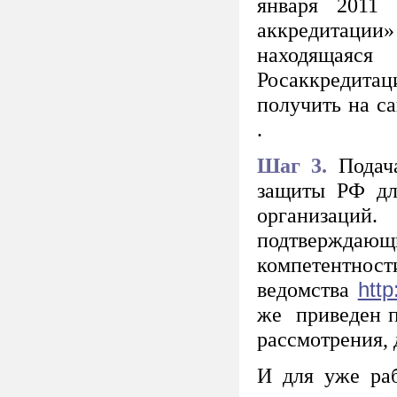
января 2011
аккредитации»
находящаяс
Росаккредита
получить на с
.
Шаг 3.
Подача
защиты РФ дл
организаци
подтверждающи
компетентнос
ведомства
http
же приведен п
рассмотрения, 
И для уже ра