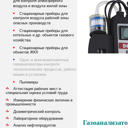
для контроля атмосферного
воздуха и воздуха жилой зоны
Стационарные приборы для
контроля воздуха рабочей зоны
опасных производств
Стационарные приборы для
котельных и др. объектов газового
хозяйства
Стационарные приборы для
объектов ЖКХ
Одно- и многокомпонентные
газоанализаторы контроля
технологических процессов, работы
машин и установок
Пылемеры
Аттестация рабочих мест и
специальная оценка условий труда
Измерение физических величин в
промышленности
Дозиметрический контроль
Лабораторное оборудование
Газоанализа
Анализ нефтепродуктов