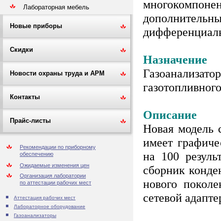
многокомпонен
Лабораторная мебель
дополнительны
Новые приборы
дифференциаль
Скидки
Назначение
Газоанализатор
Новости охраны труда и АРМ
газотопливного 
Контакты
Описание
Прайс-листы
Новая модель 
имеет графиче
Рекомендации по приборному
на 100 резуль
обеспечению
Ожидаемые изменения цен
сборник конде
Организация лаборатории
нового поколе
по аттестации рабочих мест
сетевой адапте
Аттестация рабочих мест
Лабораторное оборудование
Газоанализаторы