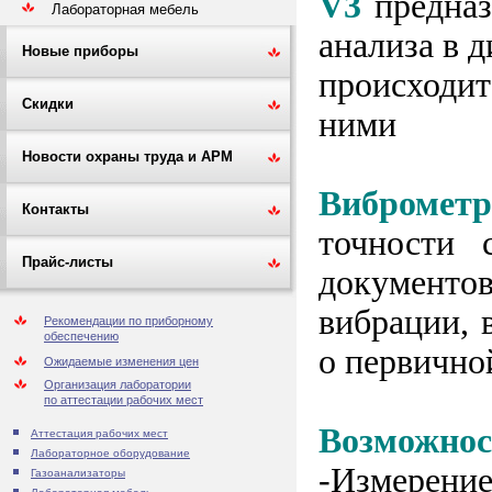
V3
предназ
Лабораторная мебель
анализа в 
Новые приборы
происходит
Скидки
ними
Новости охраны труда и АРМ
Виброме
Контакты
точности 
Прайс-листы
документо
вибрации, 
Рекомендации по приборному
обеспечению
о первично
Ожидаемые изменения цен
Организация лаборатории
по аттестации рабочих мест
Возможнос
Аттестация рабочих мест
Лабораторное оборудование
-Измерение
Газоанализаторы