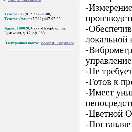
Лабораторная мебель
-Измерение
Телефон
:+7(812)327-91-88,
производст
Tелефон/факс
:+7(812) 447-97-30
-Обеспечив
Адрес: 190020
, Санкт-Петербург, ул.
Бумажная, д. 17, оф. 368.
локальной 
Электронная почта:
medwest1998@mail.ru
-Виброметр
управлени
-Не требуе
-Готов к п
-Имеет уни
непосредст
-Цветной O
-Поставляе