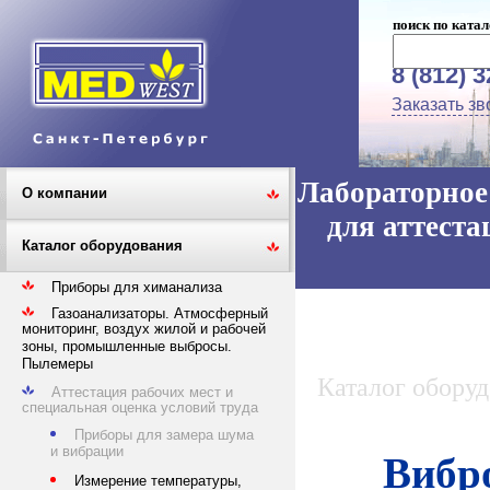
поиск по катал
8 (812) 
Заказать зв
Лабораторное 
О компании
для аттеста
Каталог оборудования
Приборы для химанализа
Газоанализаторы. Атмосферный
мониторинг, воздух жилой и рабочей
зоны, промышленные выбросы.
Пылемеры
Каталог обору
Аттестация рабочих мест и
специальная оценка условий труда
Приборы для замера шума
и вибрации
Вибр
Измерение температуры,