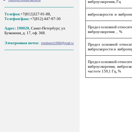
Лабораторная мебель
виброускорения, Гц
Телефон
:+7(812)327-91-88,
виброскорости и виброп
Tелефон/факс
:+7(812) 447-97-30
Предел основной относит
Адрес: 190020
, Санкт-Петербург, ул.
виброускорения , %
Бумажная, д. 17, оф. 368.
Электронная почта:
medwest1998@mail.ru
Предел основной относи
виброскорости и виброп
Предел основной относит
виброускорения, виброск
частоте 159,1 Гц, %