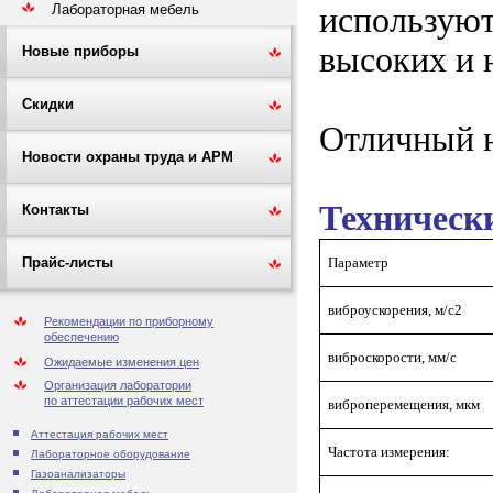
Лабораторная мебель
использую
высоких и н
Новые приборы
Скидки
Отличный н
Новости охраны труда и АРМ
Техническ
Контакты
Параметр
Прайс-листы
виброускорения, м/с2
Рекомендации по приборному
обеспечению
виброскорости, мм/с
Ожидаемые изменения цен
Организация лаборатории
по аттестации рабочих мест
виброперемещения, мкм
Аттестация рабочих мест
Частота измерения:
Лабораторное оборудование
Газоанализаторы