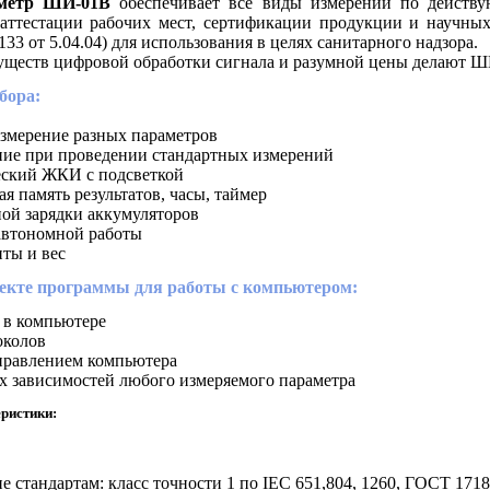
метр ШИ-01В
обеспечивает все виды измерений по действ
 аттестации рабочих мест, сертификации продукции и научн
3 от 5.04.04) для использования в целях санитарного надзора.
уществ цифровой обработки сигнала и разумной цены делают Ш
бора:
змерение разных параметров
ние при проведении стандартных измерений
еский ЖКИ с подсветкой
я память результатов, часы, таймер
ной зарядки аккумуляторов
автономной работы
иты и вес
екте программы для работы с компьютером:
 в компьютере
околов
правлением компьютера
х зависимостей любого измеряемого параметра
ристики:
е стандартам: класс точности 1 по IEC 651,804, 1260, ГОСТ 1718