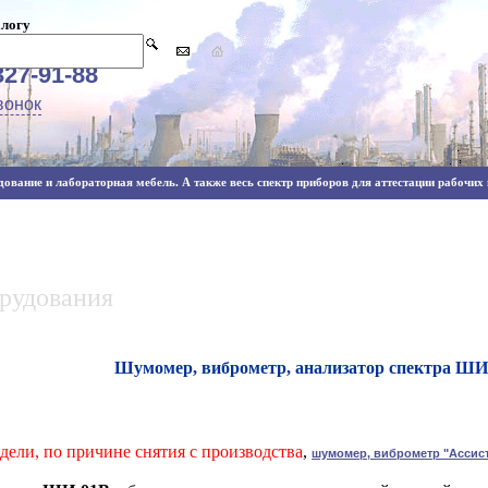
алогу
327-91-88
вонок
ование и лабораторная мебель. А также весь спектр приборов для аттестации рабочих м
орудования
Шумомер, виброметр, анализатор спектра ШИ-0
дели, по причине снятия с производства
,
шумомер, виброметр "Ассис