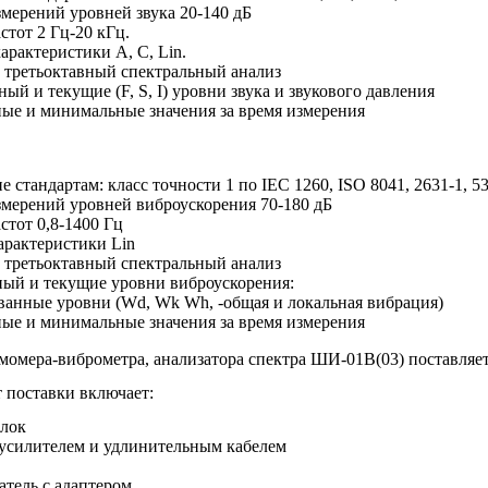
мерений уровней звука 20-140 дБ
стот 2 Гц-20 кГц.
арактеристики A, C, Lin.
 третьоктавный спектральный анализ
ый и текущие (F, S, I) уровни звука и звукового давления
ые и минимальные значения за время измерения
е стандартам: класс точности 1 по IEC 1260, ISO 8041, 2631-1, 53
мерений уровней виброускорения 70-180 дБ
стот 0,8-1400 Гц
арактеристики Lin
 третьоктавный спектральный анализ
ный и текущие уровни виброускорения:
ванные уровни (Wd, Wk Wh, -общая и локальная вибрация)
ые и минимальные значения за время измерения
мера-виброметра, анализатора спектра ШИ-01В(03) поставляе
 поставки включает:
блок
усилителем и удлинительным кабелем
атель с адаптером