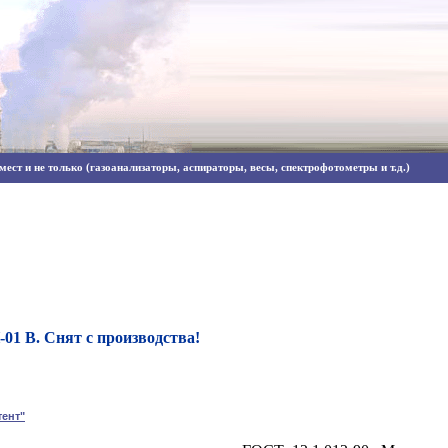
ест и не только (газоанализаторы, аспираторы, весы, спектрофотометры и т.д.)
1 В. Снят с производства!
тент"