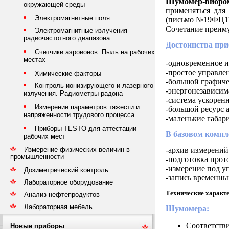
Шумомер-вибро
окружающей среды
применяться для
Электромагнитные поля
(письмо №19ФЦ113
Сочетание преим
Электромагнитные излучения
радиочастотного диапазона
Достоинства при
Счетчики аэроионов. Пыль на рабочих
местах
-одновременное и
-простое управле
Химические факторы
-большой графич
Контроль ионизирующего и лазерного
-энергонезависима
излучения. Радиометры радона
-система ускорен
Измерение параметров тяжести и
-большой ресурс 
напряженности трудового процесса
-маленькие габар
Приборы TESTO для аттестации
В базовом компл
рабочих мест
Измерение физических величин в
-архив измерений
промышленности
-подготовка прот
-измерение под у
Дозиметрический контроль
-запись временны
Лабораторное оборудование
Технические характе
Анализ нефтепродуктов
Лабораторная мебель
Шумомера:
Соответстви
Новые приборы