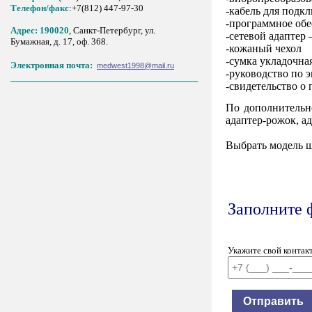
Tелефон/факс
:+7(812) 447-97-30
-кабель для подк
-программное обе
Адрес: 190020
, Санкт-Петербург, ул.
-сетевой адаптер 
Бумажная, д. 17, оф. 368.
-кожаный чехол
-сумка укладочна
Электронная почта:
medwest1998@mail.ru
-руководство по 
-свидетельство о
По дополнительн
адаптер-рожок, а
Выбрать модель 
Заполните 
Укажите свой контак