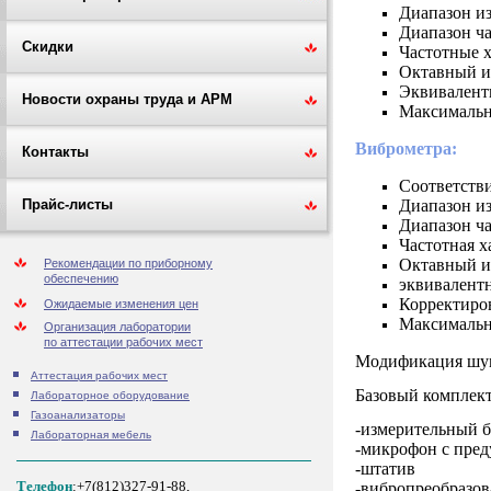
Диапазон из
Диапазон ча
Скидки
Частотные х
Октавный и
Эквивалентн
Новости охраны труда и АРМ
Максимальн
Виброметра:
Контакты
Соответстви
Диапазон из
Прайс-листы
Диапазон ча
Частотная х
Октавный и
Рекомендации по приборному
обеспечению
эквивалент
Корректиро
Ожидаемые изменения цен
Максимальн
Организация лаборатории
по аттестации рабочих мест
Модификация шумо
Аттестация рабочих мест
Базовый комплект
Лабораторное оборудование
Газоанализаторы
-измерительный 
Лабораторная мебель
-микрофон с пред
-штатив
Телефон
:+7(812)327-91-88,
-вибропреобразов