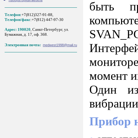
Лабораторная мебель
быть п
Телефон
:+7(812)327-91-88,
компьют
Tелефон/факс
:+7(812) 447-97-30
Адрес: 190020
, Санкт-Петербург, ул.
SVAN_PC
Бумажная, д. 17, оф. 368.
Интерфе
Электронная почта:
medwest1998@mail.ru
монитор
момент и
Один и
вибрации
Прибор 