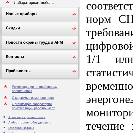
соответс
Лабораторная мебель
Новые приборы
норм СН 
требова
Скидки
цифрово
Новости охраны труда и АРМ
1/1 ил
Контакты
статист
Прайс-листы
времен
Рекомендации по приборному
обеспечению
энергоне
Ожидаемые изменения цен
Организация лаборатории
монитор
по аттестации рабочих мест
Аттестация рабочих мест
течение 
Лабораторное оборудование
Газоанализаторы