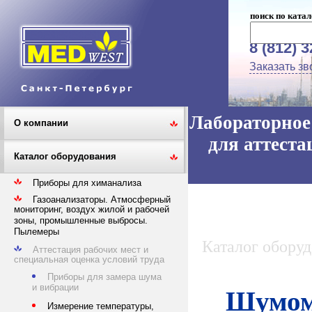
поиск по катал
8 (812) 
Заказать зв
Лабораторное 
О компании
для аттеста
Каталог оборудования
Приборы для химанализа
Газоанализаторы. Атмосферный
мониторинг, воздух жилой и рабочей
зоны, промышленные выбросы.
Пылемеры
Каталог обору
Аттестация рабочих мест и
специальная оценка условий труда
Приборы для замера шума
и вибрации
Шумоме
Измерение температуры,