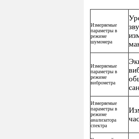
Ур
Измеряемые
зв
параметры в
из
режиме
шумомера
ма
Эк
Измеряемые
ви
параметры в
режиме
об
виброметра
са
Измеряемые
Из
параметры в
режиме
ча
анализатора
спектра