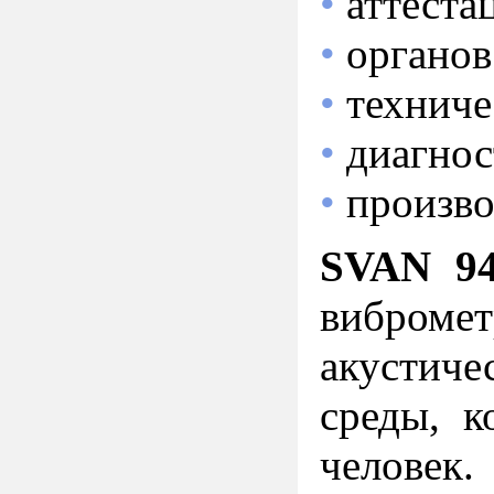
•
аттеста
•
органов
•
техниче
•
диагнос
•
произво
SVAN 9
вибромет
акустиче
среды, к
человек.