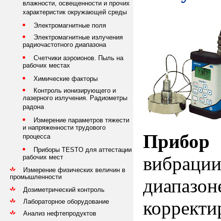
влажности, освещенности и прочих
характеристик окружающей среды
Электромагнитные поля
Электромагнитные излучения
радиочастотного диапазона
Счетчики аэроионов. Пыль на
рабочих местах
Химические факторы
Контроль ионизирующего и
лазерного излучения. Радиометры
радона
Измерение параметров тяжести
и напряженности трудового
Прибор
процесса
Приборы TESTO для аттестации
вибраци
рабочих мест
Измерение физических величин в
промышленности
диапазон
Дозиметрический контроль
коррект
Лабораторное оборудование
Анализ нефтепродуктов