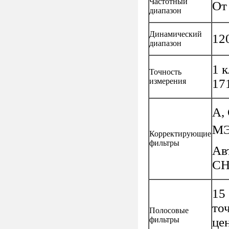
Частотный
От 
диапазон
Динамический
12
диапазон
1 
Точность
измерения
17
А, 
МЭ
Корректирующие
фильтры
Ав
СН 
15
то
Полосовые
фильтры
це