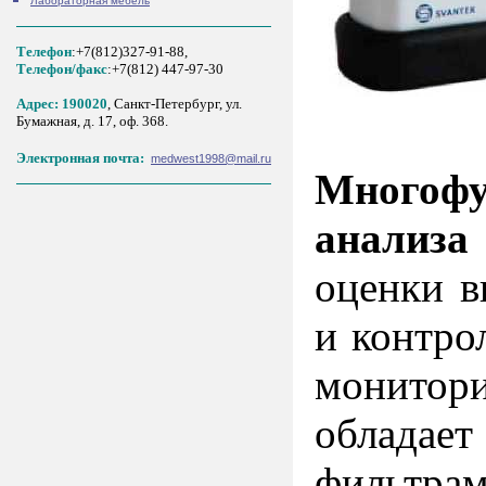
Лабораторная мебель
Телефон
:+7(812)327-91-88,
Tелефон/факс
:+7(812) 447-97-30
Адрес: 190020
, Санкт-Петербург, ул.
Бумажная, д. 17, оф. 368.
Электронная почта:
medwest1998@mail.ru
Многоф
анализа
оценки в
и контро
монито
облада
фильтрам