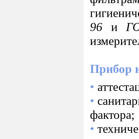
гигиенич
96
и
ГО
измерите
Прибор 
•
аттеста
•
санитар
фактора;
•
техниче