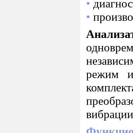
•
диагнос
•
произво
Анали
одноврем
независи
режим и
комплек
преобра
вибрации
Функцио