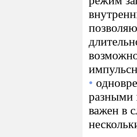
режим за
внутренн
позволяю
длительн
возможно
импульсн
•
одновре
разными 
важен в 
нескольк