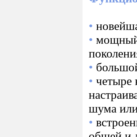
•
новейша
•
мощный
поколени
•
большой
•
четыре 
настраив
шума или
•
встроен
общей и 