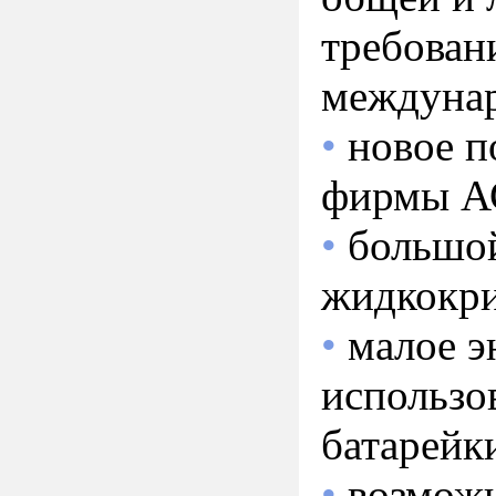
требован
междунар
•
новое п
фирмы А
•
большой
жидкокри
•
малое э
использо
батарейк
•
возможн