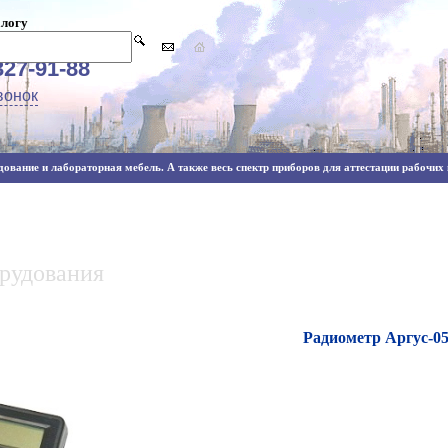
алогу
327-91-88
вонок
ование и лабораторная мебель. А также весь спектр приборов для аттестации рабочих м
орудования
Радиометр Аргус-0