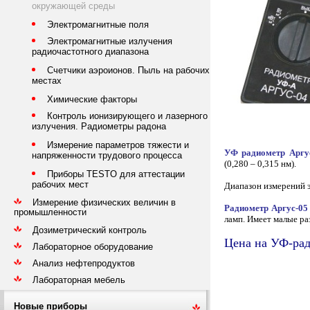
окружающей среды
Электромагнитные поля
Электромагнитные излучения
радиочастотного диапазона
Счетчики аэроионов. Пыль на рабочих
местах
Химические факторы
Контроль ионизирующего и лазерного
излучения. Радиометры радона
Измерение параметров тяжести и
УФ радиометр Аргу
напряженности трудового процесса
(0,280 – 0,315 нм).
Приборы TESTO для аттестации
рабочих мест
Диапазон измерений э
Измерение физических величин в
Радиометр Аргус-05
промышленности
ламп. Имеет малые ра
Дозиметрический контроль
Цена на УФ-рад
Лабораторное оборудование
Анализ нефтепродуктов
Лабораторная мебель
Новые приборы