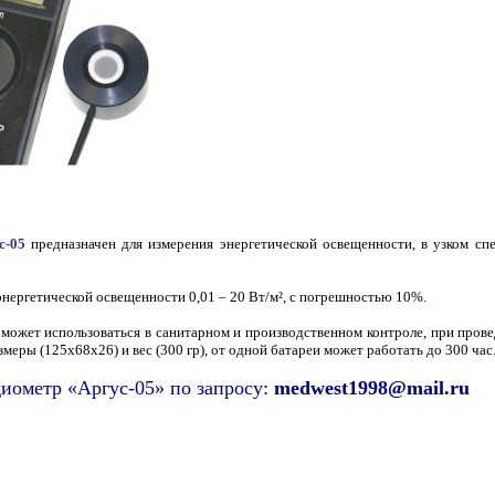
с-05
предназначен для измерения энергетической освещенности, в узком сп
нергетической освещенности 0,01 – 20 Вт/м², с погрешностью 10%.
может использоваться в санитарном и производственном контроле, при прове
змеры (125х68х26) и вес (300 гр), от одной батареи может работать до 300 час
иометр «Аргус-05» по запросу:
medwest1998@mail.ru