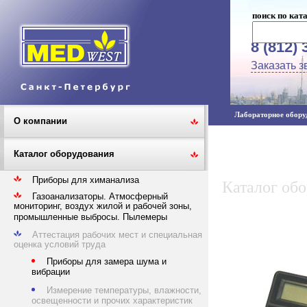
поиск по кат
8 (812) 
Заказать з
Лабораторное оборуд
О компании
Каталог оборудования
Приборы для химанализа
Каталог об
Газоанализаторы. Атмосферный
мониторинг, воздух жилой и рабочей зоны,
промышленные выбросы. Пылемеры
Аттестация рабочих мест и специальная
оценка условий труда
Приборы для замера шума и
вибрации
Измерение температуры, влажности,
освещенности и прочих характеристик