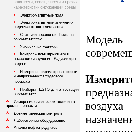
влажности, освещенности и прочих
характеристик окружающей среды
Электромагнитные поля
Электромагнитные излучения
радиочастотного диапазона
Счетчики аэроионов. Пыль на
Модель
рабочих местах
Химические факторы
современ
Контроль ионизирующего и
лазерного излучения. Радиометры
радона
Измерение параметров тяжести
Измерит
и напряженности трудового
процесса
предназ
Приборы TESTO для аттестации
рабочих мест
Измерение физических величин в
воздуха
промышленности
Дозиметрический контроль
назначе
Лабораторное оборудование
Анализ нефтепродуктов