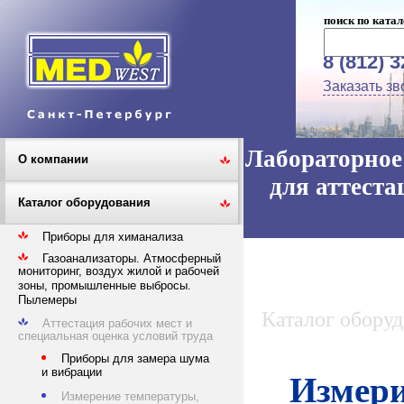
поиск по катал
8 (812) 
Заказать зв
Лабораторное 
О компании
для аттеста
Каталог оборудования
Приборы для химанализа
Газоанализаторы. Атмосферный
мониторинг, воздух жилой и рабочей
зоны, промышленные выбросы.
Пылемеры
Каталог обору
Аттестация рабочих мест и
специальная оценка условий труда
Приборы для замера шума
и вибрации
Измери
Измерение температуры,