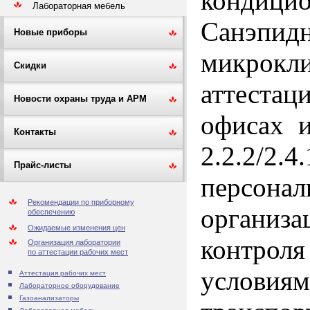
кондици
Лабораторная мебель
Санэпидн
Новые приборы
микрокл
Скидки
аттестац
Новости охраны труда и АРМ
офисах 
Контакты
2.2.2/2
Прайс-листы
персона
Рекомендации по приборному
организ
обеспечению
Ожидаемые изменения цен
контрол
Организация лаборатории
по аттестации рабочих мест
услови
Аттестация рабочих мест
Лабораторное оборудование
Газоанализаторы