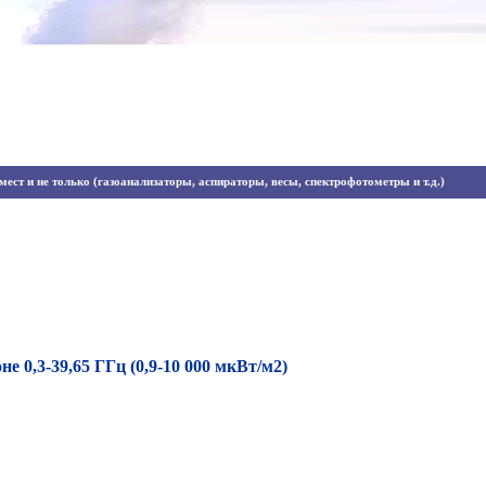
ест и не только (газоанализаторы, аспираторы, весы, спектрофотометры и т.д.)
 0,3-39,65 ГГц (0,9-10 000 мкВт/м2)