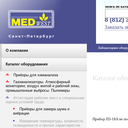
поиск по кат
8 (812) 
Заказать з
Лабораторное оборуд
О компании
Каталог оборудования
Приборы для химанализа
Каталог об
Газоанализаторы. Атмосферный
мониторинг, воздух жилой и рабочей зоны,
промышленные выбросы. Пылемеры
Аттестация рабочих мест и специальная
оценка условий труда
Приборы для замера шума и
вибрации
Прибор П3-18А не по
Измерение температуры, влажности,
освещенности и прочих характеристик