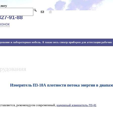
алогу
327-91-88
вонок
ование и лабораторная мебель. А также весь спектр приборов для аттестации рабочих м
орудования
Измеритель П3-18А плотности потока энергии в диапазоне
ставляется, рекомендуем современный,
надежный измеритель П3-41