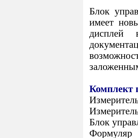
Блок упра
имеет нов
дисплей 
документа
возможност
заложенным
Комплект 
Измеритель
Измерител
Блок управ
Формуляр