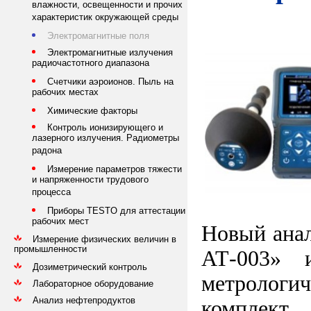
влажности, освещенности и прочих
характеристик окружающей среды
Электромагнитные поля
Электромагнитные излучения
радиочастотного диапазона
Счетчики аэроионов. Пыль на
рабочих местах
Химические факторы
Контроль ионизирующего и
лазерного излучения. Радиометры
радона
Измерение параметров тяжести
и напряженности трудового
процесса
Приборы TESTO для аттестации
рабочих мест
Новый анал
Измерение физических величин в
промышленности
АТ-003» 
Дозиметрический контроль
метрологи
Лабораторное оборудование
Анализ нефтепродуктов
комплект,