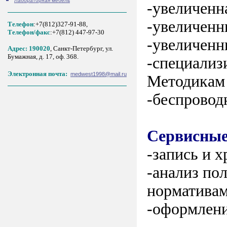
Лабораторная мебель
-увеличенн
-увеличенн
Телефон
:+7(812)327-91-88,
Tелефон/факс
:+7(812) 447-97-30
-увеличенн
Адрес: 190020
, Санкт-Петербург, ул.
Бумажная, д. 17, оф. 368.
-cпециализ
Электронная почта:
medwest1998@mail.ru
Методикам 
-беспроводн
Сервисные
-запись и 
-анализ по
норматива
-оформлени