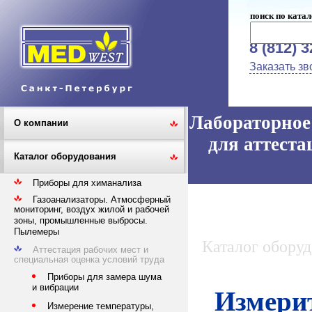
поиск по катал
8 (812) 
Заказать зв
Лабораторное 
О компании
для аттеста
Каталог оборудования
Приборы для химанализа
Газоанализаторы. Атмосферный
мониторинг, воздух жилой и рабочей
зоны, промышленные выбросы.
Пылемеры
Каталог обору
Аттестация рабочих мест и
специальная оценка условий труда
Приборы для замера шума
и вибрации
Измерит
Измерение температуры,