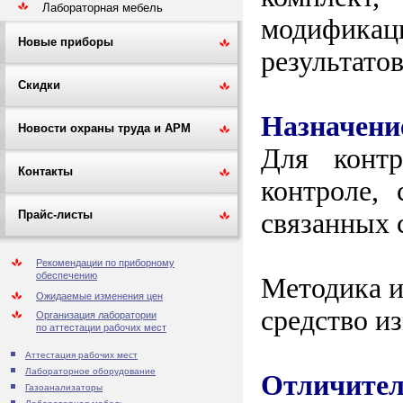
Лабораторная мебель
модификац
Новые приборы
результато
Скидки
Назначени
Новости охраны труда и АРМ
Для контр
Контакты
контроле, 
связанных 
Прайс-листы
Рекомендации по приборному
обеспечению
Методика и
Ожидаемые изменения цен
средство и
Организация лаборатории
по аттестации рабочих мест
Аттестация рабочих мест
Лабораторное оборудование
Отличител
Газоанализаторы